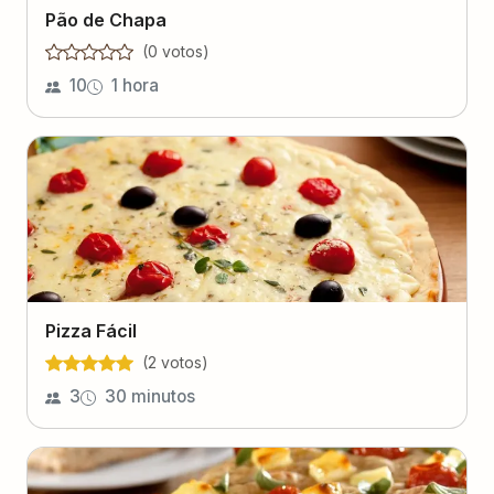
Pão de Chapa
(
0
voto
s
)
10
1 hora
Pizza Fácil
(
2
voto
s
)
3
30 minutos