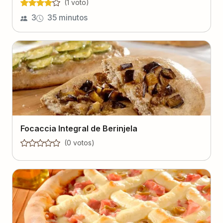
(
1
voto
)
3
35 minutos
Focaccia Integral de Berinjela
(
0
voto
s
)