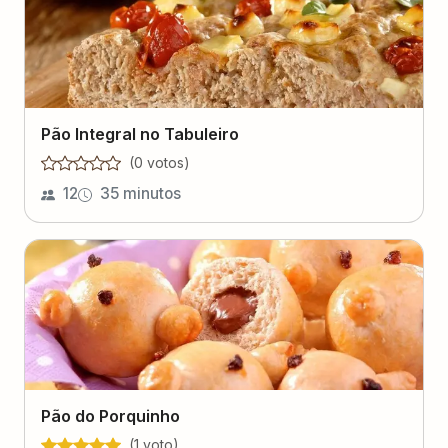
Pão Integral no Tabuleiro
(
0
voto
s
)
12
35 minutos
Pão do Porquinho
(
1
voto
)