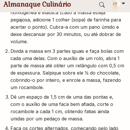
ml), sovando a cada adição até obter uma massa
homogênea e elástica (caso a massa esteja
pegajosa, adicione 1 colher (sopa) de farinha para
acertar o ponto). Cubra-a com um pano úmido e
deixe descansar por 30 minutos, ou até dobrar de
volume.
Divida a massa em 3 partes iguais e faça bolas com
cada uma delas. Com o auxílio de um rolo, abra 1
parte de massa até obter um retângulo com 0,5 cm
de espessura. Salpique sobre ele ⅓ do chocolate,
cobrindo-o por inteiro, e enrole a massa, fazendo
um rocambole.
Dê um espaço de 1,5 cm de uma das pontas e,
com o auxílio de uma faca bem afiada, corte o
rocambole a cada 1 cm, obtendo fatias ainda
unidas por um pedaço de massa.
Faça os cortes alternados, começando pelo lado