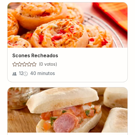
Scones Recheados
(
0
voto
s
)
12
40 minutos