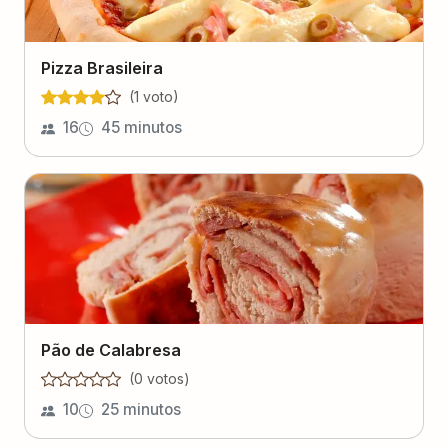
Pizza Brasileira
(
1
voto
)
16
45 minutos
Pão de Calabresa
(
0
voto
s
)
10
25 minutos