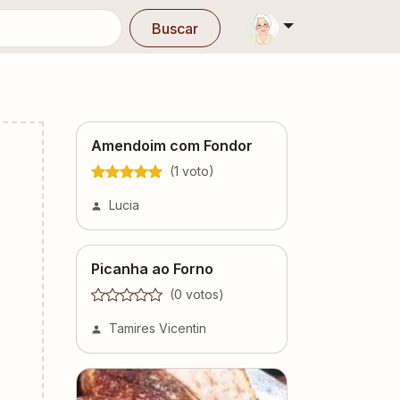
Buscar
Amendoim com Fondor
(
1
voto
)
Lucia
Picanha ao Forno
(
0
voto
s
)
Tamires Vicentin