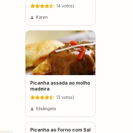
(
4
voto
s
)
Karen
Picanha assada ao molho
madeira
(
3
voto
s
)
Elisângela
Picanha ao Forno com Sal