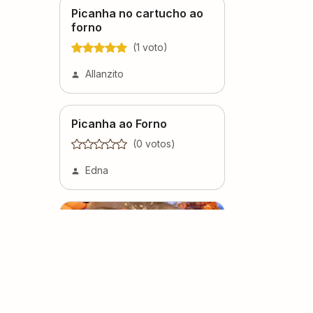
Picanha no cartucho ao
forno
(
1
voto
)
Allanzito
Picanha ao Forno
(
0
voto
s
)
Edna