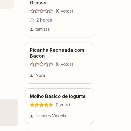
Grosso
(
0
voto
s
)
2 horas
tamissa
Picanha Recheada com
Bacon
(
0
voto
s
)
Nora
Molho Básico de Iogurte
(
1
voto
)
Tamires Vicentin