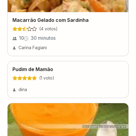
Macarrão Gelado com Sardinha
(
4
voto
s
)
10
30 minutos
Carina Fagiani
Pudim de Mamão
(
1
voto
)
dina