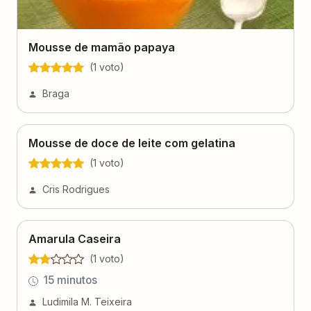
Mousse de mamão papaya
(
1
voto
)
Braga
Mousse de doce de leite com gelatina
(
1
voto
)
Cris Rodrigues
Amarula Caseira
(
1
voto
)
15 minutos
Ludimila M. Teixeira