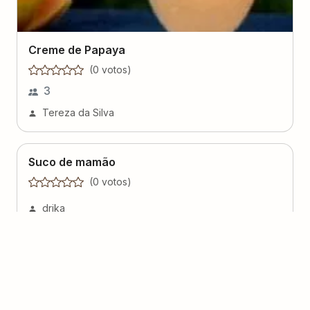
Creme de Papaya
(
0
voto
s
)
3
Tereza da Silva
Suco de mamão
(
0
voto
s
)
drika