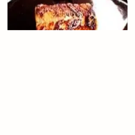
Robalo Glaceado com Missô e Mel
(
0
voto
s
)
Tamires Vicentin
Clam Chowder
(
0
voto
s
)
Tamires Vicentin
Sardinhas na panela de pressão