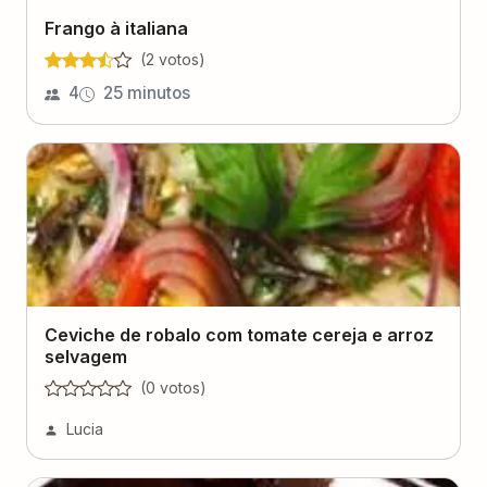
Frango à italiana
(
2
voto
s
)
4
25 minutos
Ceviche de robalo com tomate cereja e arroz
selvagem
(
0
voto
s
)
Lucia