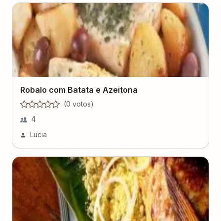
Robalo com Batata e Azeitona
(
0
voto
s
)
4
Lucia