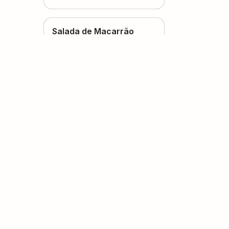
Salada de Macarrão
(
0
voto
s
)
4
30 minutos
Marli
Penne Tricolor ao Molho
de Romã
(
0
voto
s
)