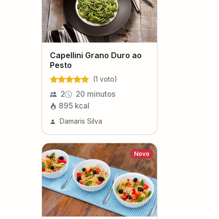
Capellini Grano Duro ao
Pesto
(
1
voto
)
2
20 minutos
895
kcal
Damaris Silva
Novo