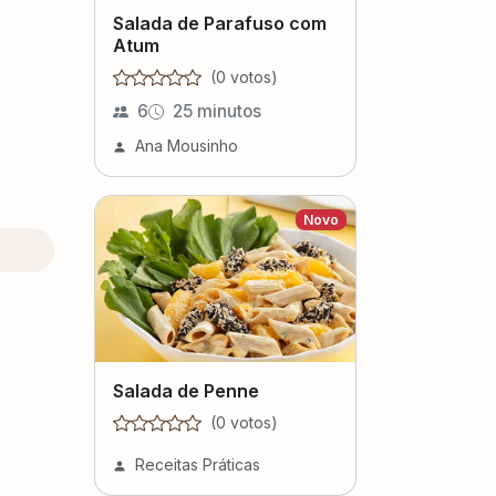
Salada de Parafuso com
Atum
(
0
voto
s
)
6
25 minutos
Ana Mousinho
Novo
Salada de Penne
(
0
voto
s
)
Receitas Práticas