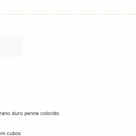
rano duro penne colorido
 em cubos