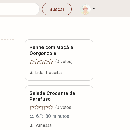
Buscar
Penne com Maçã e
Gorgonzola
(
0
voto
s
)
Líder Receitas
Salada Crocante de
Parafuso
(
0
voto
s
)
6
30 minutos
Vanessa