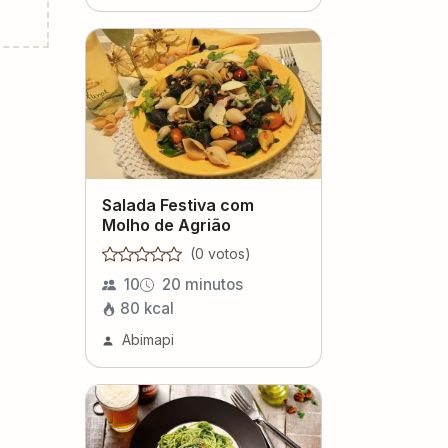
Salada Festiva com
Molho de Agrião
(
0
voto
s
)
10
20 minutos
80
kcal
Abimapi