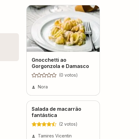
Gnocchetti ao
Gorgonzola e Damasco
(
0
voto
s
)
Nora
Salada de macarrão
fantástica
(
2
voto
s
)
Tamires Vicentin