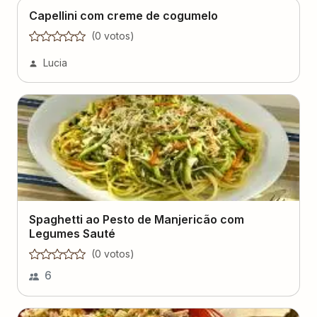
Capellini com creme de cogumelo
(
0
voto
s
)
Lucia
Spaghetti ao Pesto de Manjericão com
Legumes Sauté
(
0
voto
s
)
6