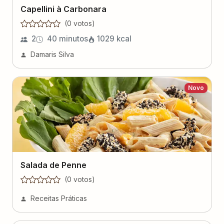
Capellini à Carbonara
(
0
voto
s
)
2
40 minutos
1029
kcal
Damaris Silva
Novo
Salada de Penne
(
0
voto
s
)
Receitas Práticas