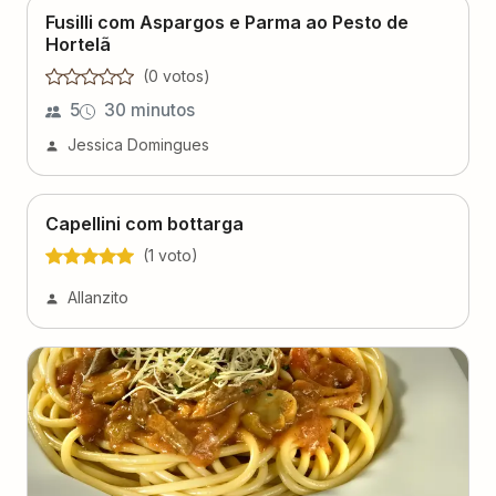
Fusilli com Aspargos e Parma ao Pesto de
Hortelã
(
0
voto
s
)
5
30 minutos
Jessica Domingues
Capellini com bottarga
(
1
voto
)
Allanzito