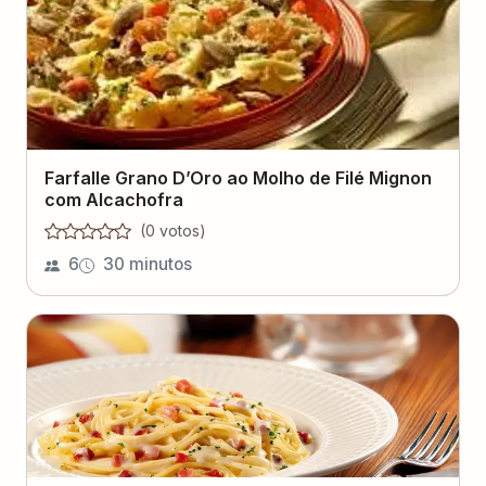
Farfalle Grano D’Oro ao Molho de Filé Mignon
com Alcachofra
(
0
voto
s
)
6
30 minutos