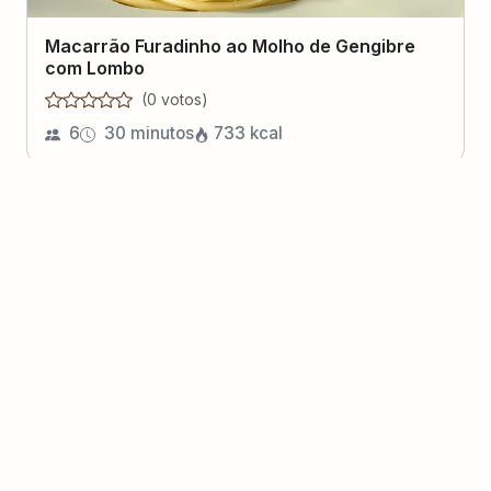
Macarrão Furadinho ao Molho de Gengibre
com Lombo
(
0
voto
s
)
6
30 minutos
733
kcal
Salada de Gnocchi com Melão e Presunto
(
0
voto
s
)
5
1 hora
Damaris Silva