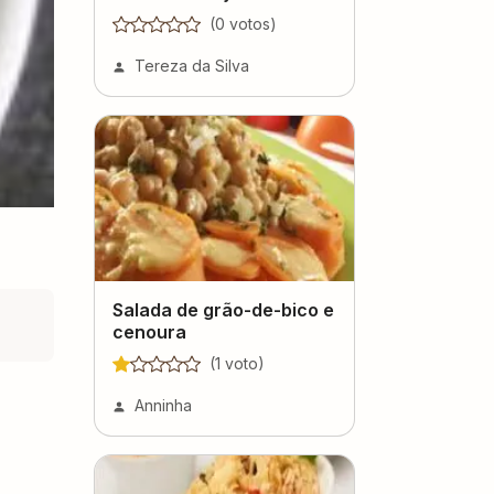
(
0
voto
s
)
Tereza da Silva
Salada de grão-de-bico e
cenoura
(
1
voto
)
Anninha