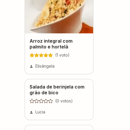
Arroz integral com
palmito e hortelã
(
1
voto
)
Elisângela
Salada de berinjela com
grão de bico
(
0
voto
s
)
Lucia