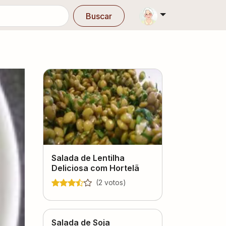
Buscar
Salada de Lentilha
Deliciosa com Hortelã
(
2
voto
s
)
Salada de Soja