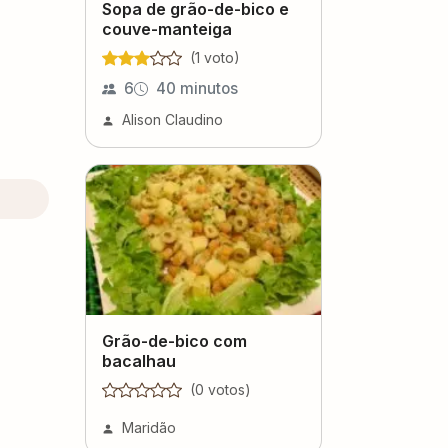
Sopa de grão-de-bico e
couve-manteiga
(
1
voto
)
6
40 minutos
Alison Claudino
Grão-de-bico com
bacalhau
(
0
voto
s
)
Maridão