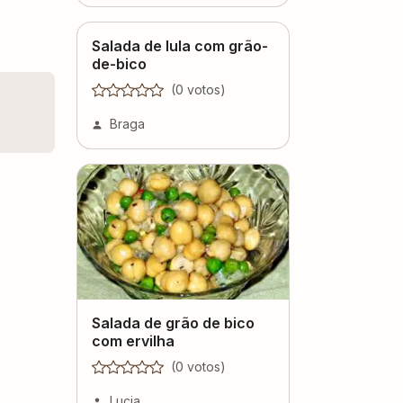
Salada de lula com grão-
de-bico
(
0
voto
s
)
Braga
Salada de grão de bico
com ervilha
(
0
voto
s
)
Lucia