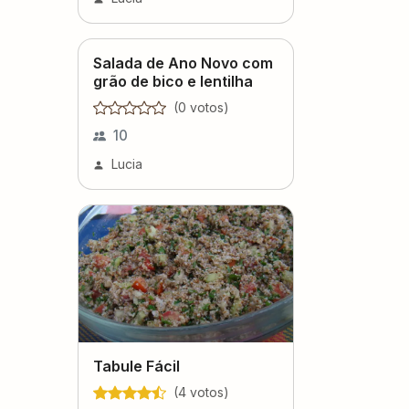
Salada de Ano Novo com
grão de bico e lentilha
(
0
voto
s
)
10
Lucia
Tabule Fácil
(
4
voto
s
)