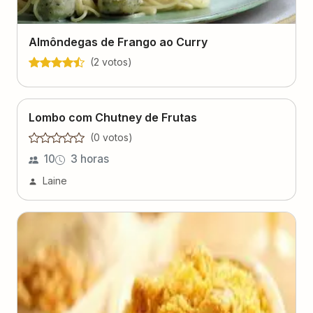
Almôndegas de Frango ao Curry
(
2
voto
s
)
Lombo com Chutney de Frutas
(
0
voto
s
)
10
3 horas
Laine