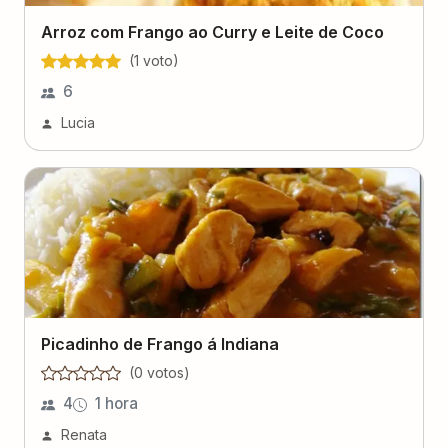
Arroz com Frango ao Curry e Leite de Coco
(
1
voto
)
6
Lucia
Picadinho de Frango á Indiana
(
0
voto
s
)
4
1 hora
Renata