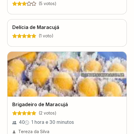
(
5
voto
s
)
Delícia de Maracujá
(
1
voto
)
Brigadeiro de Maracujá
(
2
voto
s
)
40
1 hora e 30 minutos
Tereza da Silva