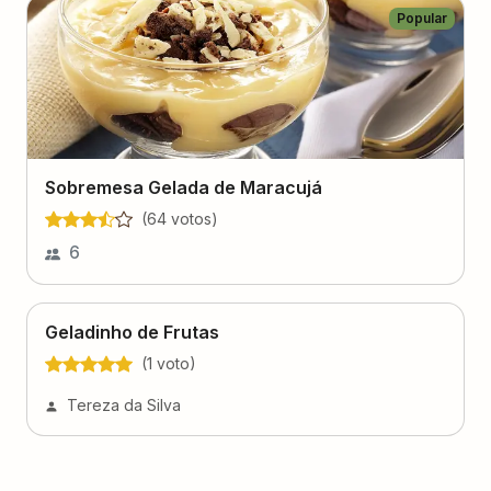
Popular
Sobremesa Gelada de Maracujá
(
64
voto
s
)
6
Geladinho de Frutas
(
1
voto
)
Tereza da Silva