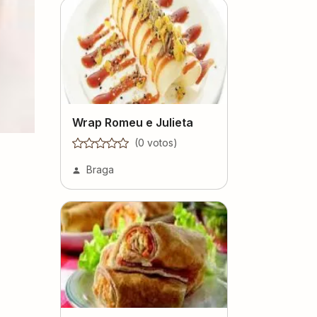
Wrap Romeu e Julieta
(
0
voto
s
)
Braga