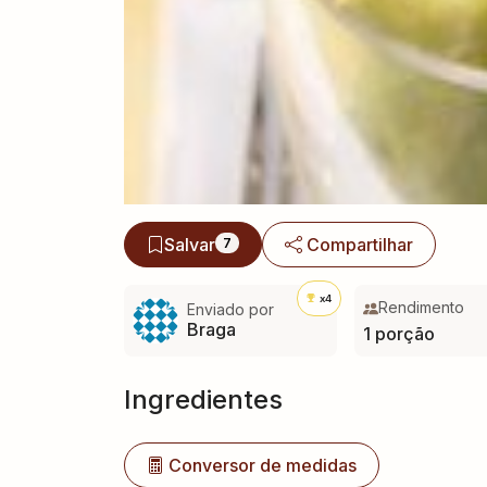
Salvar
Compartilhar
7
x4
Rendimento
Enviado por
Braga
1 porção
Ingredientes
Conversor de medidas