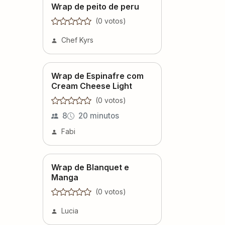
Wrap de peito de peru
(
0
voto
s
)
Chef Kyrs
Wrap de Espinafre com
Cream Cheese Light
(
0
voto
s
)
8
20 minutos
Fabi
Wrap de Blanquet e
Manga
(
0
voto
s
)
Lucia