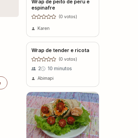
Wrap de peito de peru e
espinafre
(
0
voto
s
)
Karen
Wrap de tender e ricota
(
0
voto
s
)
2
10 minutos
Abimapi
e