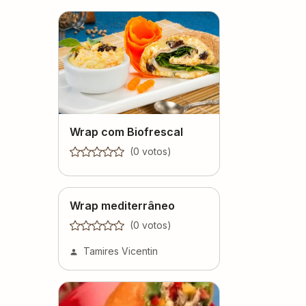
Wrap com Biofrescal
(
0
voto
s
)
Wrap mediterrâneo
(
0
voto
s
)
Tamires Vicentin