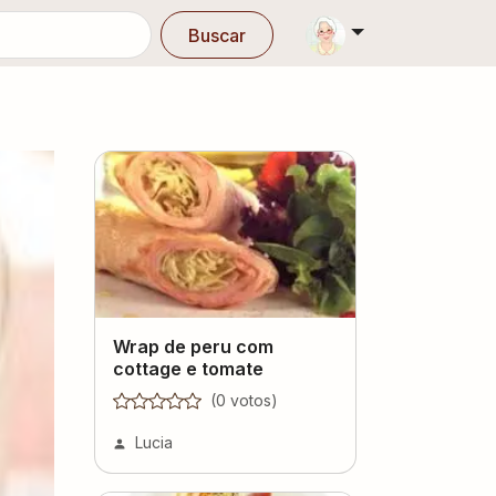
Buscar
Wrap de peru com
cottage e tomate
(
0
voto
s
)
Lucia