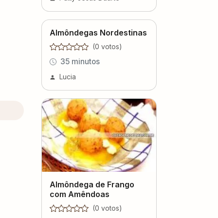
Almôndegas Nordestinas
(
0
voto
s
)
35 minutos
Lucia
Almôndega de Frango
com Amêndoas
(
0
voto
s
)