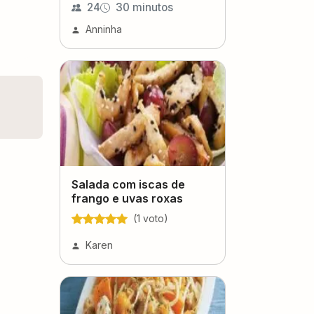
24
30 minutos
Anninha
Salada com iscas de
frango e uvas roxas
(
1
voto
)
Karen