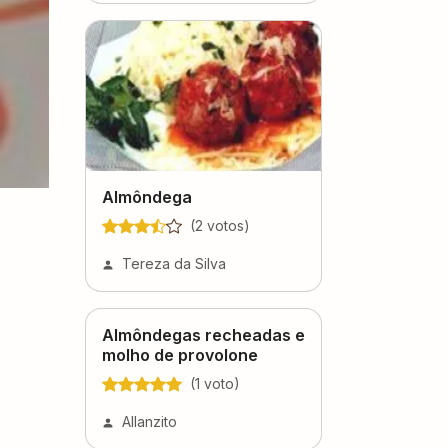
Almôndega
(
2
voto
s
)
Tereza da Silva
Almôndegas recheadas e
molho de provolone
(
1
voto
)
Allanzito