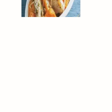
Frango com Abóbora
(
0
voto
s
)
Karen
Almôndegas de Frango
Light