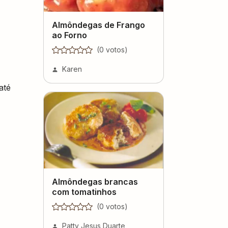
Almôndegas de Frango
ao Forno
(
0
voto
s
)
Karen
até
Almôndegas brancas
com tomatinhos
(
0
voto
s
)
Patty Jesus Duarte