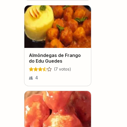
Almôndegas de Frango
do Edu Guedes
(
7
voto
s
)
4