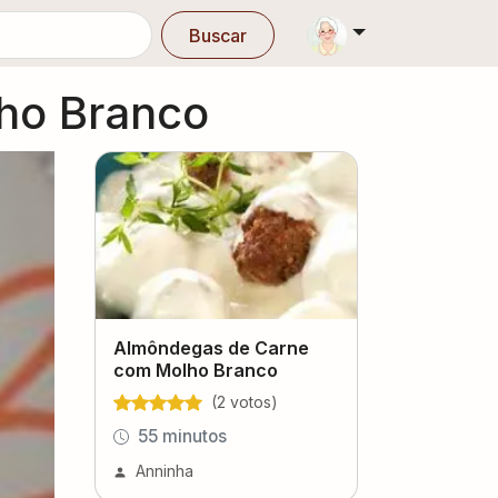
Buscar
ho Branco
Almôndegas de Carne
com Molho Branco
(
2
voto
s
)
55 minutos
Anninha