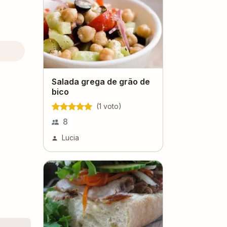
Salada grega de grão de
bico
(
1
voto
)
8
Lucia