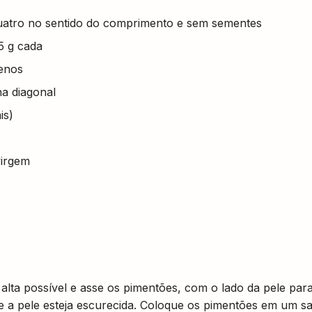
uatro no sentido do comprimento e sem sementes
5 g cada
enos
na diagonal
is)
virgem
lta possível e asse os pimentões, com o lado da pele par
e a pele esteja escurecida. Coloque os pimentões em um s