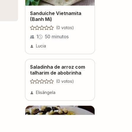
Sanduíche Vietnamita
(Banh Mi)
(
0
voto
s
)
1
50 minutos
Lucia
Saladinha de arroz com
talharim de abobrinha
(
0
voto
s
)
Elisângela