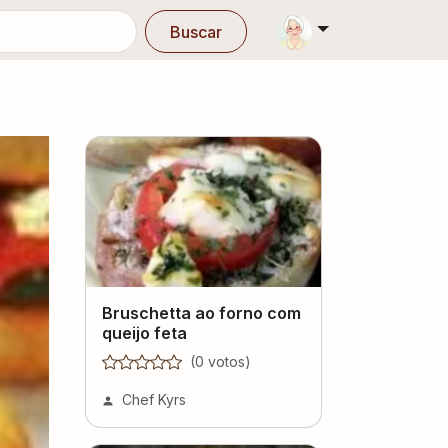
Buscar
Bruschetta ao forno com
queijo feta
(
0
voto
s
)
Chef Kyrs