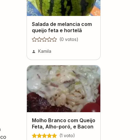
Salada de melancia com
queijo feta e hortelã
(
0
voto
s
)
Kamila
Molho Branco com Queijo
Feta, Alho-poró, e Bacon
a
(
1
voto
)
aco