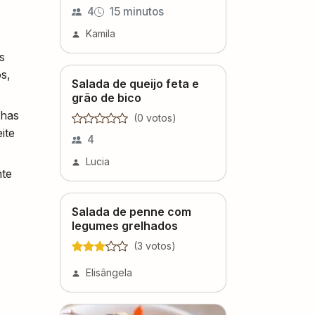
4
15 minutos
Kamila
s
s,
Salada de queijo feta e
grão de bico
nhas
(
0
voto
s
)
ite
4
Lucia
nte
Salada de penne com
legumes grelhados
(
3
voto
s
)
Elisângela