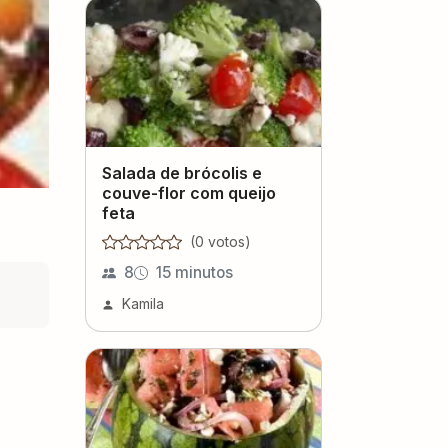
Salada de brócolis e
couve-flor com queijo
feta
(
0
voto
s
)
8
15 minutos
Kamila