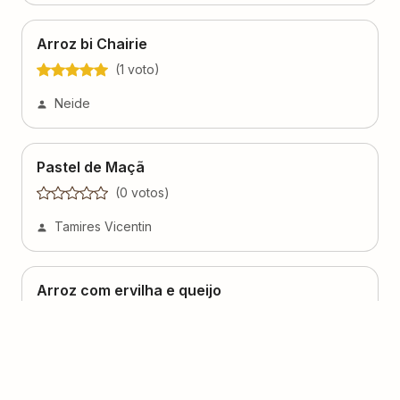
Arroz bi Chairie
(
1
voto
)
Neide
Pastel de Maçã
(
0
voto
s
)
Tamires Vicentin
Arroz com ervilha e queijo
(
0
voto
s
)
Tamires Vicentin