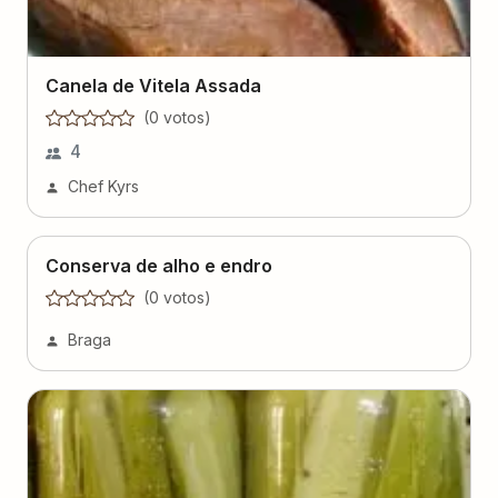
Canela de Vitela Assada
(
0
voto
s
)
4
Chef Kyrs
Conserva de alho e endro
(
0
voto
s
)
Braga