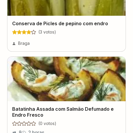
Conserva de Picles de pepino com endro
(
3
voto
s
)
Braga
Batatinha Assada com Salmão Defumado e
Endro Fresco
(
0
voto
s
)
8
2 horas