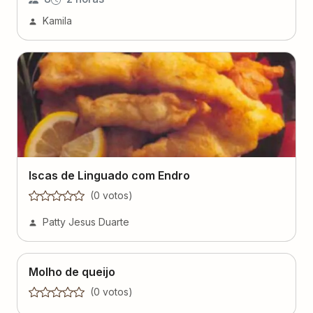
Kamila
Iscas de Linguado com Endro
(
0
voto
s
)
Patty Jesus Duarte
Molho de queijo
(
0
voto
s
)