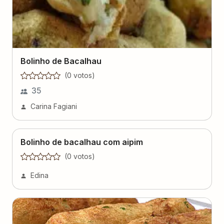
Bolinho de Bacalhau
(
0
voto
s
)
35
Carina Fagiani
Bolinho de bacalhau com aipim
(
0
voto
s
)
Edina