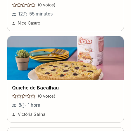
(
0
voto
s
)
12
55 minutos
Nice Castro
Quiche de Bacalhau
(
0
voto
s
)
8
1 hora
Victória Galina