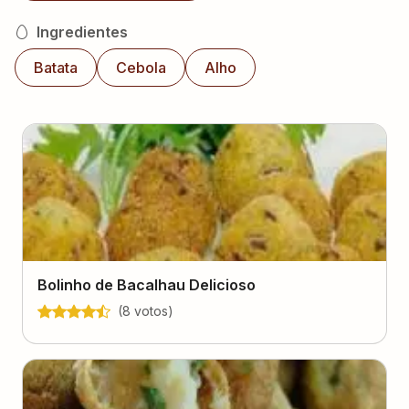
Ingredientes
Batata
Cebola
Alho
Bolinho de Bacalhau Delicioso
(
8
voto
s
)