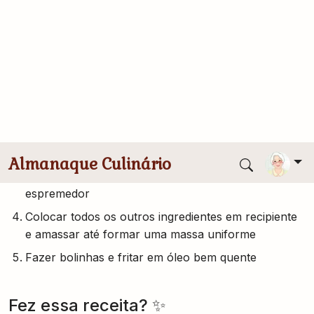
chá)
Modo de Preparo
Deixar o bacalhau de molho, trocando a água
diversas vezes durante 6 horas
Cortar o bacalhau em pedaços, cozinhar em água
e desfiar bem fininho
Cozinhar as batatas sem casca e espremer no
espremedor
Colocar todos os outros ingredientes em recipiente
e amassar até formar uma massa uniforme
Fazer bolinhas e fritar em óleo bem quente
Fez essa receita? ✨