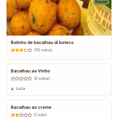
Popular
Bolinho de bacalhau di boteco
(
70
voto
s
)
Bacalhau ao Vinho
(
0
voto
s
)
Lucia
Bacalhau ao creme
(
1
voto
)