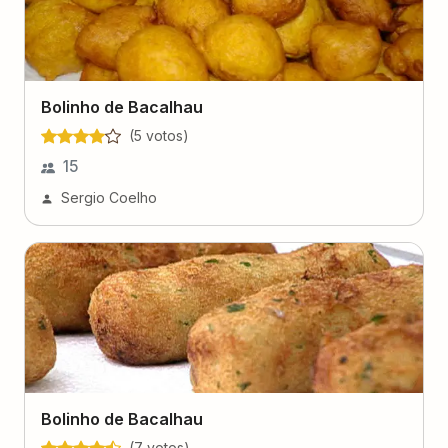
Bolinho de Bacalhau
(
5
voto
s
)
15
Sergio Coelho
Bolinho de Bacalhau
(
7
voto
s
)