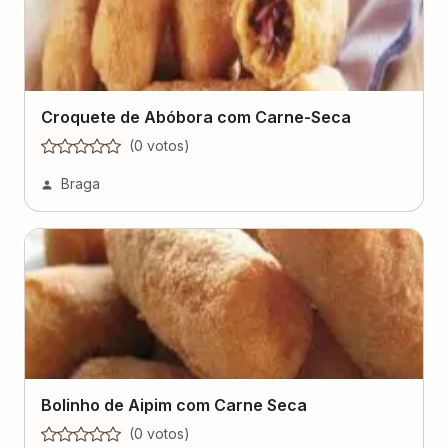
Croquete de Abóbora com Carne-Seca
(
0
voto
s
)
Braga
Bolinho de Aipim com Carne Seca
(
0
voto
s
)