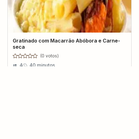
Gratinado com Macarrão Abóbora e Carne-
seca
(
0
voto
s
)
4
40 minutos
Braga