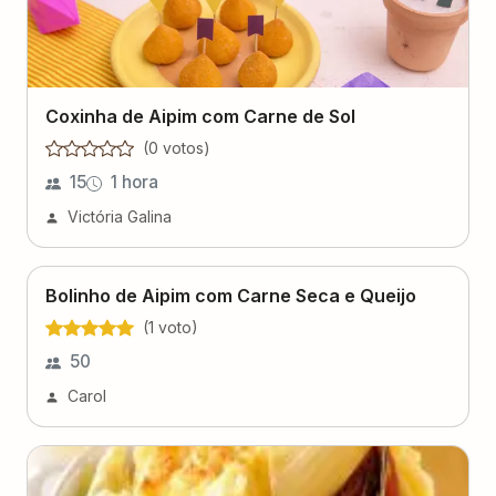
Coxinha de Aipim com Carne de Sol
(
0
voto
s
)
15
1 hora
Victória Galina
Bolinho de Aipim com Carne Seca e Queijo
(
1
voto
)
50
Carol