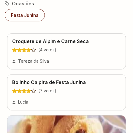
Ocasiões
Festa Junina
Croquete de Aipim e Carne Seca
(
4
voto
s
)
Tereza da Silva
Bolinho Caipira de Festa Junina
(
7
voto
s
)
Lucia