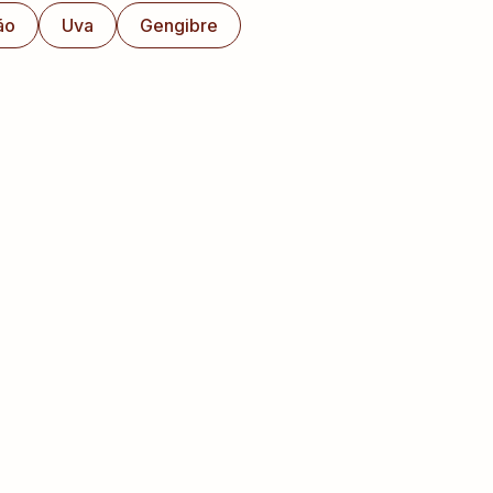
ão
Uva
Gengibre