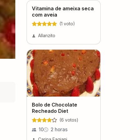
Vitamina de ameixa seca
com aveia
(
1
voto
)
Allanzito
Bolo de Chocolate
Recheado Diet
(
6
voto
s
)
10
2 horas
Carina Fagiani