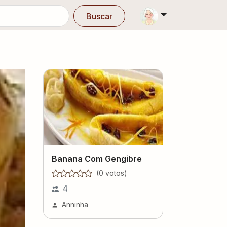
Buscar
Banana Com Gengibre
(
0
voto
s
)
4
Anninha