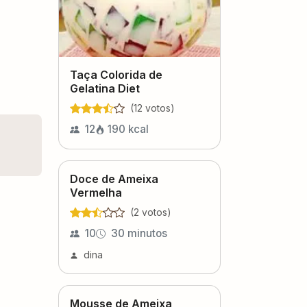
Taça Colorida de
Gelatina Diet
(
12
voto
s
)
12
190
kcal
Doce de Ameixa
Vermelha
(
2
voto
s
)
10
30 minutos
dina
Mousse de Ameixa