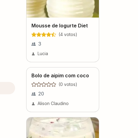
Mousse de Iogurte Diet
(
4
voto
s
)
3
Lucia
Bolo de aipim com coco
(
0
voto
s
)
20
Alison Claudino