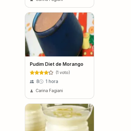
Pudim Diet de Morango
(
1
voto
)
8
1 hora
Carina Fagiani