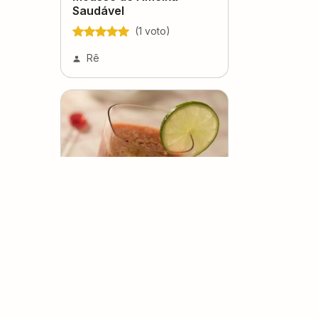
Saudável
(
1
voto
)
Rê
Suco Diet de Ameixa com
Chá Verde e Manga
(
0
voto
s
)
Elisângela