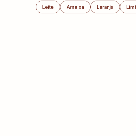
Leite
Ameixa
Laranja
Lim