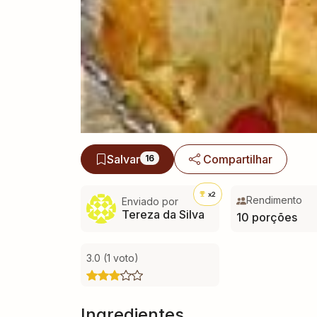
Salvar
Compartilhar
16
x2
Rendimento
Enviado por
Tereza da Silva
10 porções
3.0 (1 voto)
Ingredientes