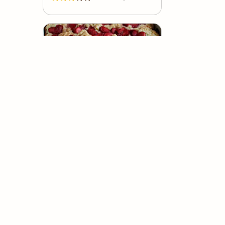
Bolo Pingo de Morango
(
0
voto
s
)
12
45 minutos
Renata
Brigadeiro de Ovomaltine
(
2
voto
s
)
30
30 minutos