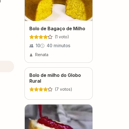
e
Bolo de Bagaço de Milho
(
1
voto
)
10
40 minutos
Renata
Bolo de milho do Globo
Rural
(
7
voto
s
)