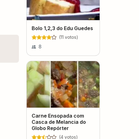
Bolo 1,2,3 do Edu Guedes
(
11
voto
s
)
8
Carne Ensopada com
Casca de Melancia do
Globo Repórter
(
4
voto
s
)