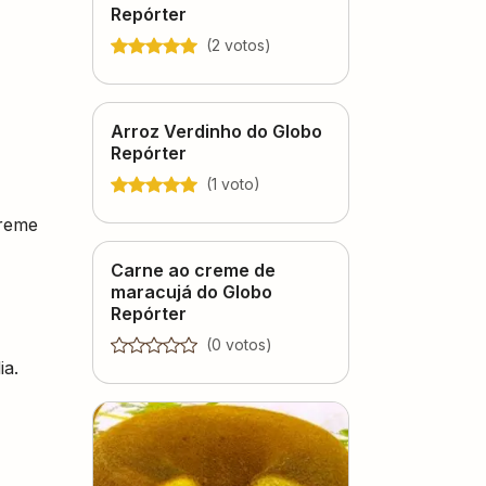
Repórter
(
2
voto
s
)
Arroz Verdinho do Globo
Repórter
(
1
voto
)
creme
Carne ao creme de
maracujá do Globo
Repórter
(
0
voto
s
)
ia.