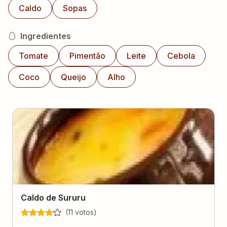
Caldo
Sopas
Ingredientes
Tomate
Pimentão
Leite
Cebola
Coco
Queijo
Alho
Caldo de Sururu
(
11
voto
s
)