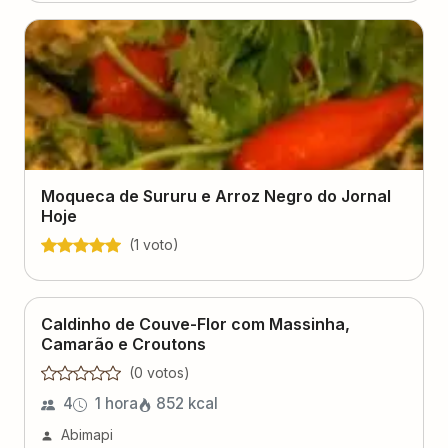
Moqueca de Sururu e Arroz Negro do Jornal
Hoje
(
1
voto
)
Caldinho de Couve-Flor com Massinha,
Camarão e Croutons
(
0
voto
s
)
4
1 hora
852
kcal
Abimapi