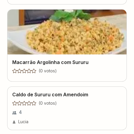
Macarrão Argolinha com Sururu
(
0
voto
s
)
Caldo de Sururu com Amendoim
(
0
voto
s
)
4
Lucia