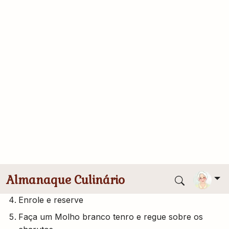
200 gr de macarrão
quanto baste de sal
quanto baste de noz-moscada
quanto baste de parmesão ralado(s)
Modo de Preparo
Corte o alho poró em rodelas e ponha em água
quente
Abra uma fatia de presunto e ponha uma fatia de
queijo sobre ela
Espalhe sobre o queijo um pouco do alho já
escorrido
Enrole e reserve
Faça um Molho branco tenro e regue sobre os