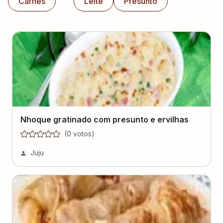
Carnes
Leite
Presunto
Nhoque gratinado com presunto e ervilhas
(
0
voto
s
)
Juju