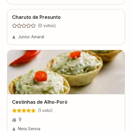
Charuto de Presunto
(
0
voto
s
)
Junior Amaral
Cestinhas de Alho-Poró
(
1
voto
)
9
Neia Senna