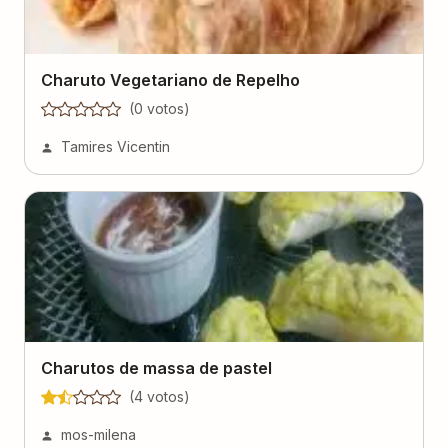
Charuto Vegetariano de Repelho
(
0
voto
s
)
Tamires Vicentin
Charutos de massa de pastel
(
4
voto
s
)
mos-milena