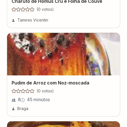
Charuto de Homus Cru e Folha de Couve
(
0
voto
s
)
Tamires Vicentin
Pudim de Arroz com Noz-moscada
(
0
voto
s
)
8
45 minutos
Braga