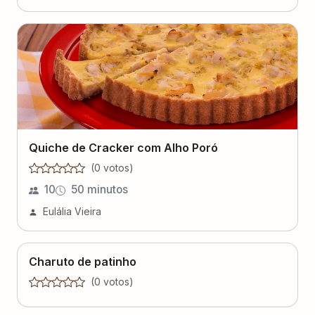
Quiche de Cracker com Alho Poró
(
0
voto
s
)
10
50 minutos
Eulália Vieira
Charuto de patinho
(
0
voto
s
)