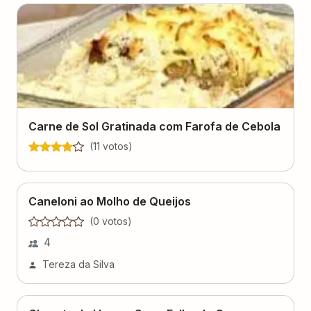
Carne de Sol Gratinada com Farofa de Cebola
(
11
voto
s
)
Caneloni ao Molho de Queijos
(
0
voto
s
)
4
Tereza da Silva