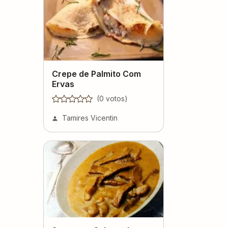
Crepe de Palmito Com
Ervas
(
0
voto
s
)
Tamires Vicentin