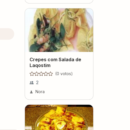
Crepes com Salada de
Laqostim
(
0
voto
s
)
2
Nora