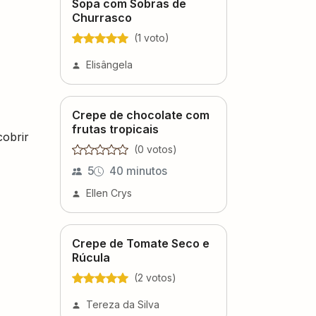
Sopa com Sobras de
Churrasco
(
1
voto
)
Elisângela
Crepe de chocolate com
frutas tropicais
cobrir
(
0
voto
s
)
5
40 minutos
Ellen Crys
Crepe de Tomate Seco e
Rúcula
(
2
voto
s
)
Tereza da Silva