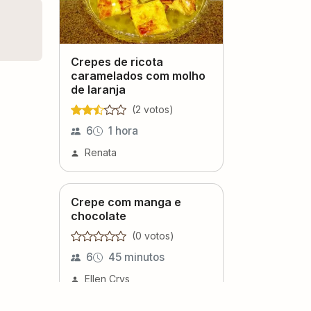
Crepes de ricota
caramelados com molho
de laranja
(
2
voto
s
)
6
1 hora
Renata
Crepe com manga e
chocolate
(
0
voto
s
)
6
45 minutos
Ellen Crys