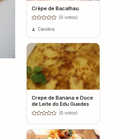
Crêpe de Bacalhau
(
0
voto
s
)
Carolina
Crepe de Banana e Doce
de Leite do Edu Guedes
(
0
voto
s
)