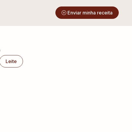
?
Enviar minha receita
s
Leite