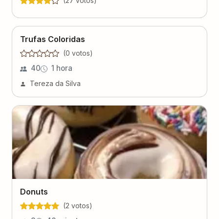
(
27
voto
s
)
Trufas Coloridas
(
0
voto
s
)
40
1 hora
Tereza da Silva
Donuts
(
2
voto
s
)