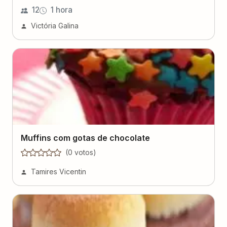
12
1 hora
Victória Galina
Muffins com gotas de chocolate
(
0
voto
s
)
Tamires Vicentin