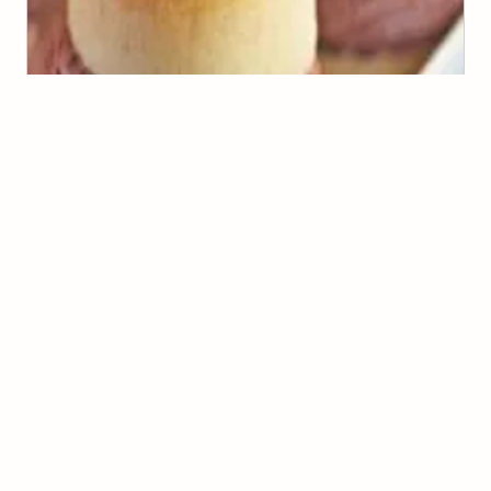
Donuts de Chocolate
(
3
voto
s
)
20
Lucia
Donuts moleque