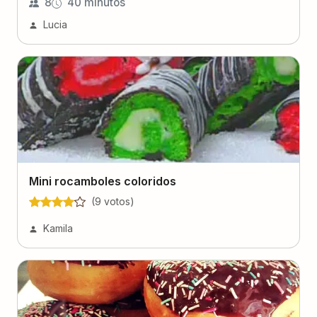
8
40 minutos
Lucia
Mini rocamboles coloridos
(
9
voto
s
)
Kamila