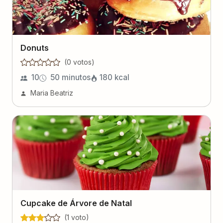
Donuts
(
0
voto
s
)
10
50 minutos
180
kcal
Maria Beatriz
Cupcake de Árvore de Natal
(
1
voto
)