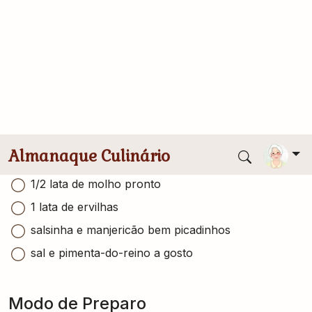
Carne moída
600gr de carne moída
1 colher (sopa) de azeite
1 cebola picada
4 dentes de alho amassados
1 tomate picado
1 caldo de carne
1/2 lata de molho pronto
1 lata de ervilhas
salsinha e manjericão bem picadinhos
sal e pimenta-do-reino a gosto
Modo de Preparo