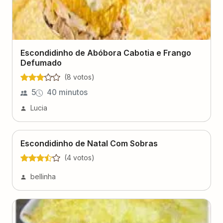
Escondidinho de Abóbora Cabotia e Frango
Defumado
(
8
voto
s
)
5
40 minutos
Lucia
Escondidinho de Natal Com Sobras
(
4
voto
s
)
bellinha