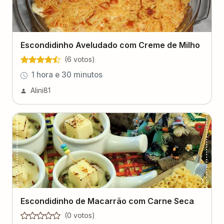
Escondidinho Aveludado com Creme de Milho
(
6
voto
s
)
1 hora e 30 minutos
Alini81
Escondidinho de Macarrão com Carne Seca
(
0
voto
s
)