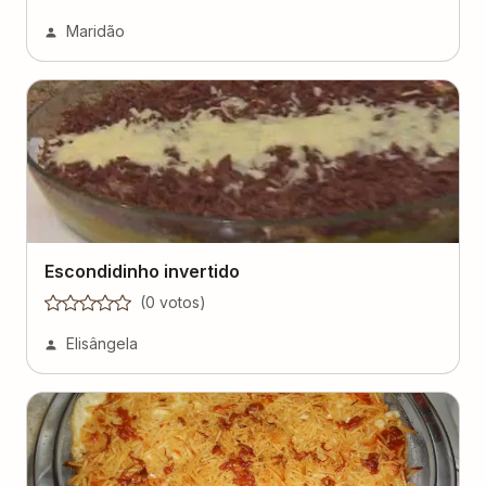
Maridão
Escondidinho invertido
(
0
voto
s
)
Elisângela