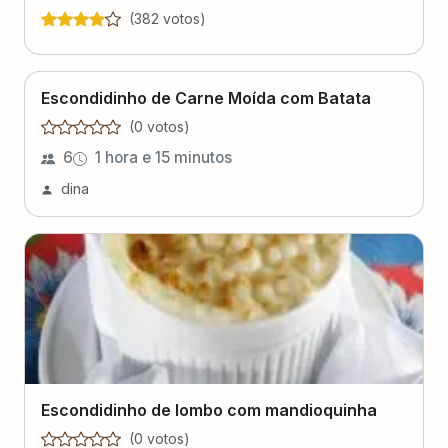
(
382
voto
s
)
Escondidinho de Carne Moída com Batata
(
0
voto
s
)
6
1 hora e 15 minutos
dina
Escondidinho de lombo com mandioquinha
(
0
voto
s
)