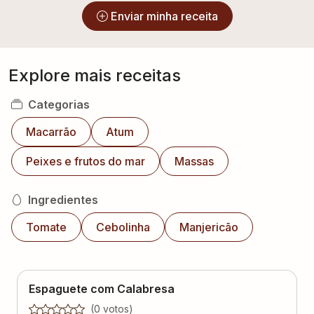
Enviar minha receita
Explore mais receitas
Categorias
Macarrão
Atum
Peixes e frutos do mar
Massas
Ingredientes
Tomate
Cebolinha
Manjericão
Espaguete com Calabresa
(
0
voto
s
)