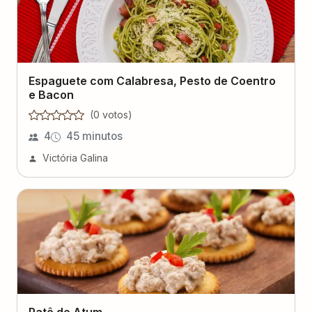
Espaguete com Calabresa, Pesto de Coentro
e Bacon
(
0
voto
s
)
4
45 minutos
Victória Galina