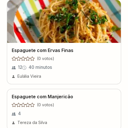
Espaguete com Ervas Finas
(
0
voto
s
)
12
40 minutos
Eulália Vieira
Espaguete com Manjericão
(
0
voto
s
)
4
Tereza da Silva