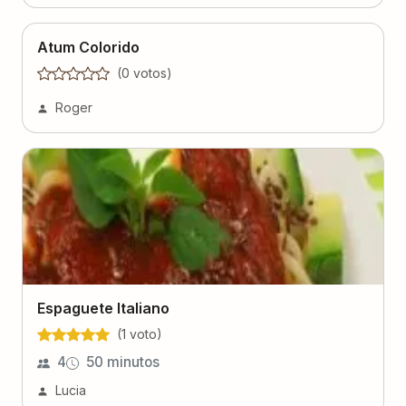
Atum Colorido
(
0
voto
s
)
Roger
Espaguete Italiano
(
1
voto
)
4
50 minutos
Lucia