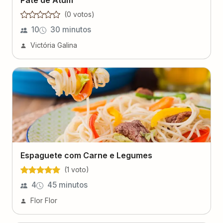
Patê de Atum
(
0
voto
s
)
10
30 minutos
Victória Galina
Espaguete com Carne e Legumes
(
1
voto
)
4
45 minutos
Flor Flor