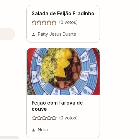
Salada de Feijão Fradinho
(
0
voto
s
)
Patty Jesus Duarte
Feijão com farova de
couve
(
0
voto
s
)
Nora