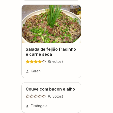
Salada de feijão fradinho
e carne seca
(
5
voto
s
)
Karen
Couve com bacon e alho
(
0
voto
s
)
Elisângela