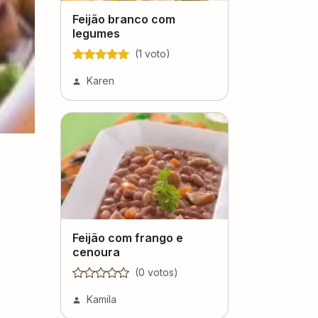
Feijão branco com
legumes
(
1
voto
)
Karen
Feijão com frango e
cenoura
(
0
voto
s
)
Kamila