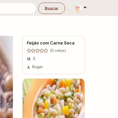
Buscar
Feijão com Carne Seca
(
0
voto
s
)
3
Roger