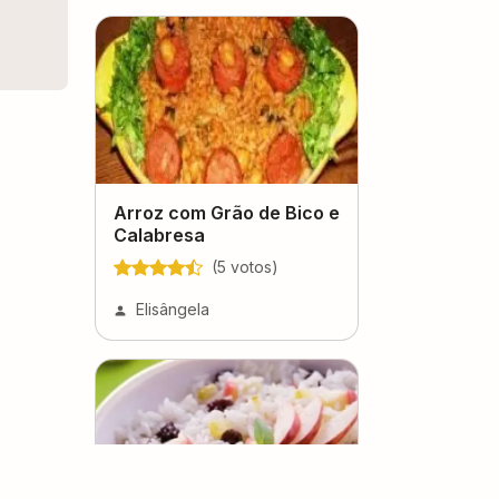
Arroz com Grão de Bico e
Calabresa
(
5
voto
s
)
Elisângela