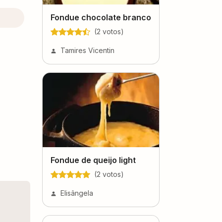
Fondue chocolate branco
(
2
voto
s
)
Tamires Vicentin
Fondue de queijo light
(
2
voto
s
)
Elisângela