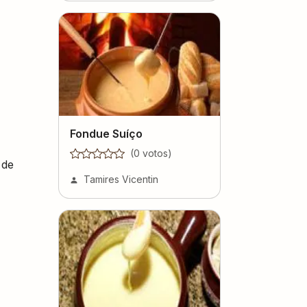
Fondue Suíço
(
0
voto
s
)
 de
Tamires Vicentin