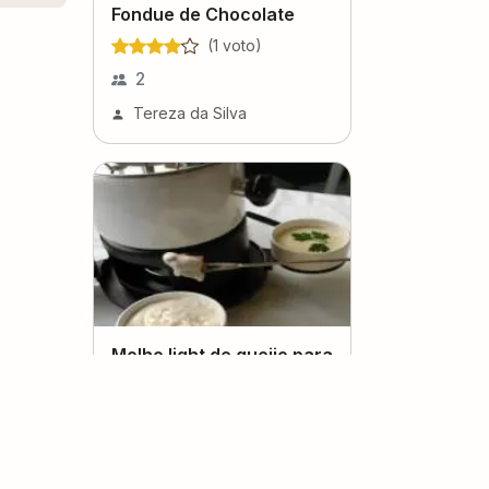
Fondue de Chocolate
(
1
voto
)
2
Tereza da Silva
Molho light de queijo para
Fondue
(
0
voto
s
)
15
24
kcal
Tereza da Silva