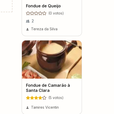
Fondue de Queijo
(
0
voto
s
)
2
Tereza da Silva
Fondue de Camarão à
Santa Clara
(
5
voto
s
)
Tamires Vicentin