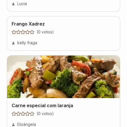
Lucia
Frango Xadrez
(
0
voto
s
)
kelly fraga
Carne especial com laranja
(
0
voto
s
)
Elisângela