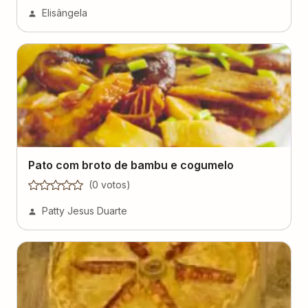
Elisângela
Pato com broto de bambu e cogumelo
(
0
voto
s
)
Patty Jesus Duarte