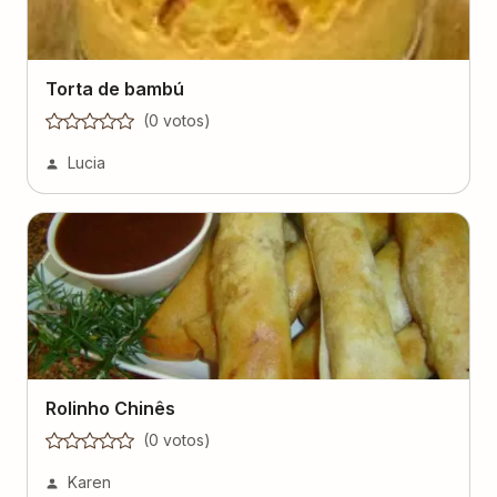
Torta de bambú
(
0
voto
s
)
Lucia
Rolinho Chinês
(
0
voto
s
)
Karen