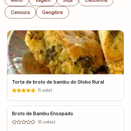
Milho
Vagem
Soja
Cebolinha
Cenoura
Gengibre
Torta de broto de bambu do Globo Rural
(
1
voto
)
Broto de Bambu Ensopado
(
0
voto
s
)