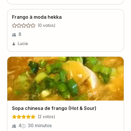
Frango à moda hekka
(
0
voto
s
)
8
Lucia
Sopa chinesa de frango (Hot & Sour)
(
2
voto
s
)
4
30 minutos