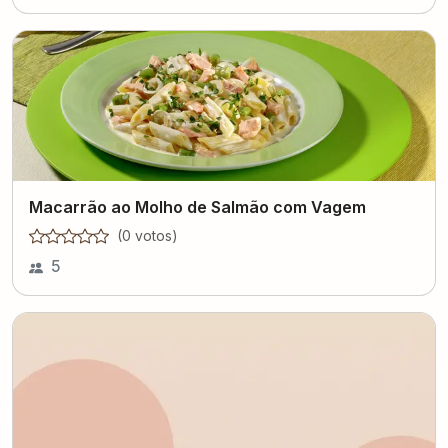
Macarrão ao Molho de Salmão com Vagem
(
0
voto
s
)
5