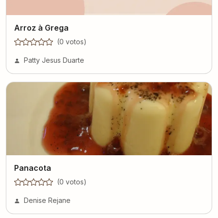
Arroz à Grega
(
0
voto
s
)
Patty Jesus Duarte
Panacota
(
0
voto
s
)
Denise Rejane