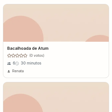
Bacalhoada de Atum
(
0
voto
s
)
6
30 minutos
Renata