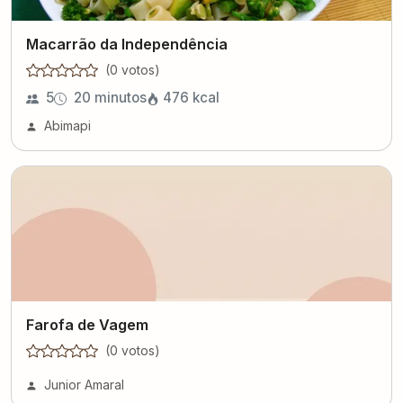
Macarrão da Independência
(
0
voto
s
)
5
20 minutos
476
kcal
Abimapi
Farofa de Vagem
(
0
voto
s
)
Junior Amaral