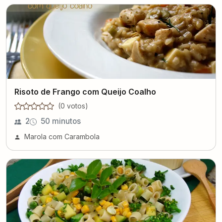
Risoto de Frango com Queijo Coalho
(
0
voto
s
)
2
50 minutos
Marola com Carambola