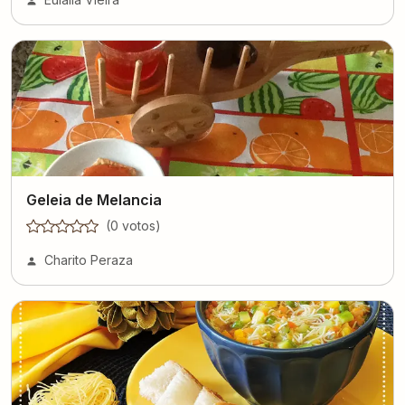
Geleia de Melancia
(
0
voto
s
)
Charito Peraza