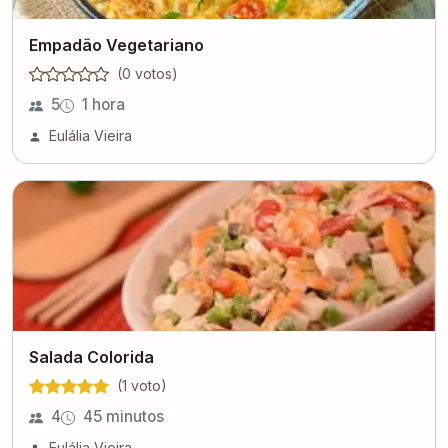
Empadão Vegetariano
(
0
voto
s
)
5
1 hora
Eulália Vieira
Salada Colorida
(
1
voto
)
4
45 minutos
Eulália Vieira