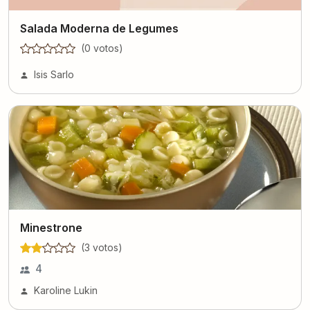
Salada Moderna de Legumes
(
0
voto
s
)
Isis Sarlo
Minestrone
(
3
voto
s
)
4
Karoline Lukin