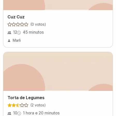
Cuz Cuz
(
0
voto
s
)
12
45 minutos
Marli
Torta de Legumes
(
2
voto
s
)
10
1 hora e 20 minutos