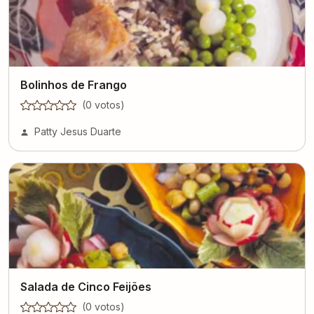
Bolinhos de Frango
(
0
voto
s
)
Patty Jesus Duarte
Salada de Cinco Feijões
(
0
voto
s
)