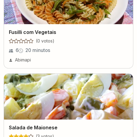
Fusilli com Vegetais
(
0
voto
s
)
6
20 minutos
Abimapi
Salada de Maionese
(
3
voto
s
)