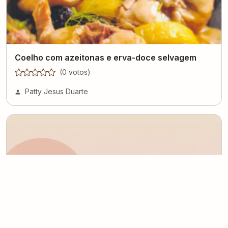
Coelho com azeitonas e erva-doce selvagem
(
0
voto
s
)
Patty Jesus Duarte
Lombo suíno na cerveja
(
0
voto
s
)