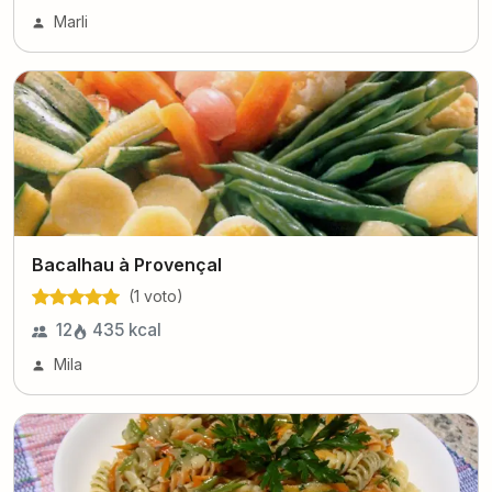
Marli
Bacalhau à Provençal
(
1
voto
)
12
435
kcal
Mila