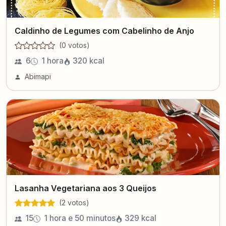
Caldinho de Legumes com Cabelinho de Anjo
(
0
voto
s
)
6
1 hora
320
kcal
Abimapi
Lasanha Vegetariana aos 3 Queijos
(
2
voto
s
)
15
1 hora e 50 minutos
329
kcal