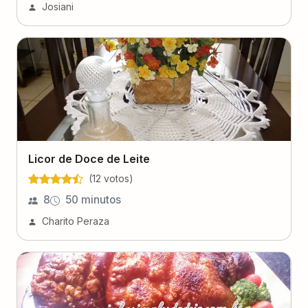
Josiani
Licor de Doce de Leite
(
12
voto
s
)
8
50 minutos
Charito Peraza