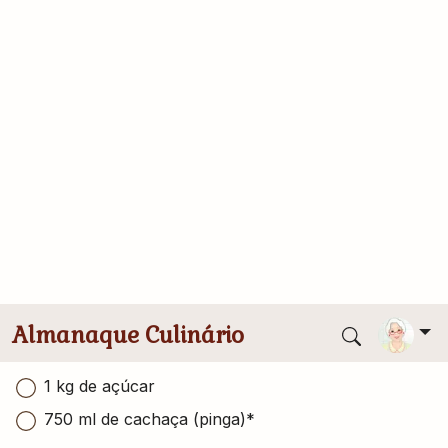
Comentários
11
Ingredientes
Conversor de medidas
1 litro de água
6 a 10 canelas em pau (dependendo do tamanho
do pau de canela, a receita original pede 5 canelas
em pau - com esta quantidade o licor não pega a
cor da canela)
1 kg de açúcar
750 ml de cachaça (pinga)*