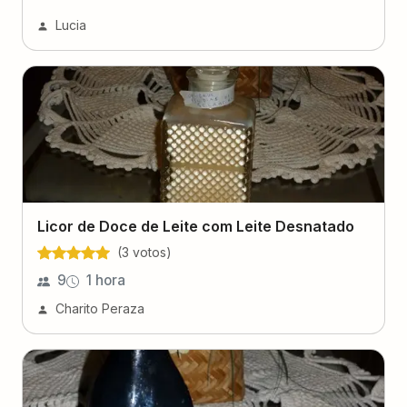
Lucia
Licor de Doce de Leite com Leite Desnatado
(
3
voto
s
)
9
1 hora
Charito Peraza