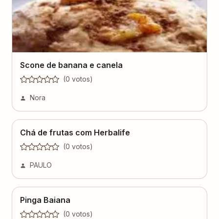
Scone de banana e canela
(
0
voto
s
)
Nora
Chá de frutas com Herbalife
(
0
voto
s
)
PAULO
Pinga Baiana
(
0
voto
s
)