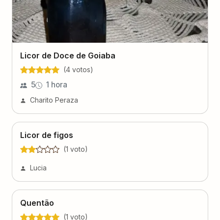
Licor de Doce de Goiaba
(
4
voto
s
)
5
1 hora
Charito Peraza
Licor de figos
(
1
voto
)
Lucia
Quentão
(
1
voto
)