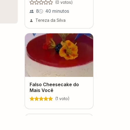
(
0
voto
s
)
8
40 minutos
Tereza da Silva
Falso Cheesecake do
Mais Você
(
1
voto
)
Flan Baiano
(
0
voto
s
)