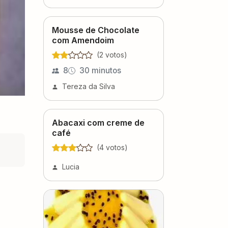
Mousse de Chocolate
com Amendoim
(
2
voto
s
)
8
30 minutos
Tereza da Silva
Abacaxi com creme de
café
(
4
voto
s
)
Lucia