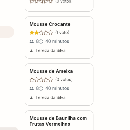
(
0
voto
s
)
Mousse Crocante
(
1
voto
)
8
40 minutos
Tereza da Silva
Mousse de Ameixa
(
0
voto
s
)
8
40 minutos
Tereza da Silva
Mousse de Baunilha com
Frutas Vermelhas