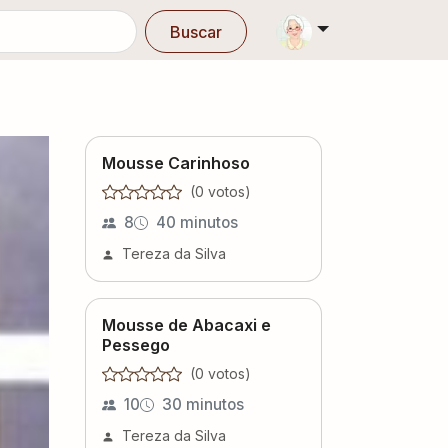
Buscar
Mousse Carinhoso
(
0
voto
s
)
8
40 minutos
Tereza da Silva
Mousse de Abacaxi e
Pessego
(
0
voto
s
)
10
30 minutos
Tereza da Silva