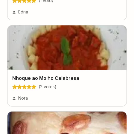
(
1
voto
)
Edna
Nhoque ao Molho Calabresa
(
2
voto
s
)
Nora