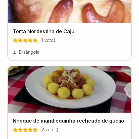
Torta Nordestina de Caju
(
1
voto
)
Elisângela
Nhoque de mandioquinha recheado de queijo
(
2
voto
s
)