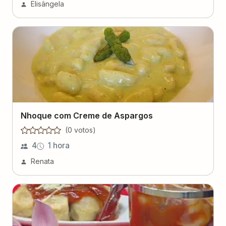
Elisângela
Nhoque com Creme de Aspargos
(
0
voto
s
)
4
1 hora
Renata