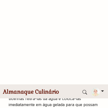
possam perder o excesso de água que será
liberado pelo vapor que sai delas quando
amassadas, o que evita que não de ponto, e depois
de amassadas é importantíssimo para um bom
resultado deixar esfriar por completo as batatas
amassadas, para que ai se misture os ingredientes,
este também é um passo importante a seguir para
se obter um bom resultado, e depois de misturar
todos os ingredientes, a água para cozinhar já deve
estar fervendo, pois se misturarmos todos os
ingredientes e não cozinharmos em seguida a
massa também desanda.
Então é muito importante também assim que
acabar de fazer as bolinhas elas já devem ir para á
água fervendo, conforme vão ficando prontas (é o
passo final para um bom resultado) após subir as
bolinhas retira-las da água e colocá-las
imediatamente em água gelada para que possam