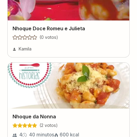
Nhoque Doce Romeu e Julieta
(
0
voto
s
)
Kamila
Nhoque da Nonna
(
2
voto
s
)
4
40 minutos
600
kcal