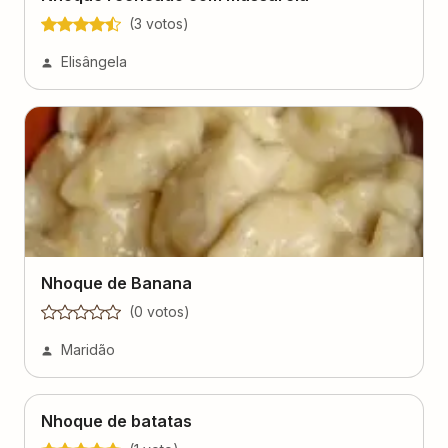
(
3
voto
s
)
Elisângela
Nhoque de Banana
(
0
voto
s
)
Maridão
Nhoque de batatas