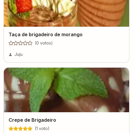
Taça de brigadeiro de morango
(
0
voto
s
)
Juju
Crepe de Brigadeiro
(
1
voto
)