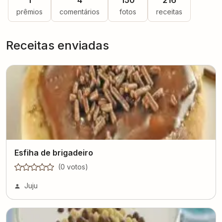
1
4
150
216
prêmios
comentários
fotos
receitas
Receitas enviadas
Esfiha de brigadeiro
(
0
voto
s
)
Juju