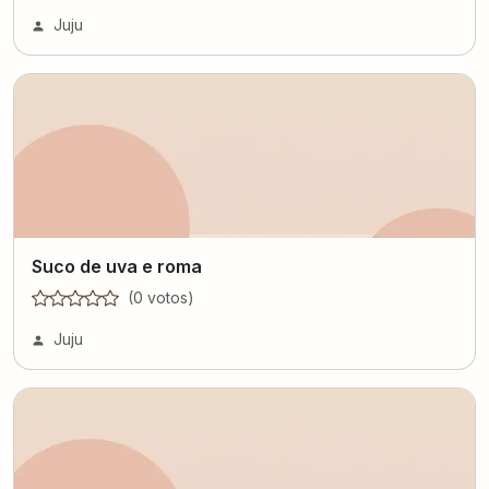
Juju
Suco de uva e roma
(
0
voto
s
)
Juju