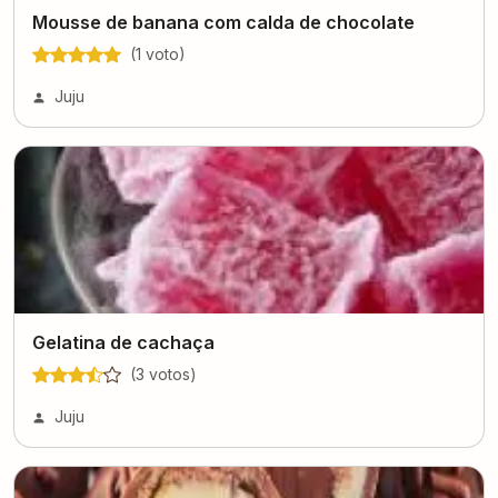
Mousse de banana com calda de chocolate
(
1
voto
)
Juju
Gelatina de cachaça
(
3
voto
s
)
Juju