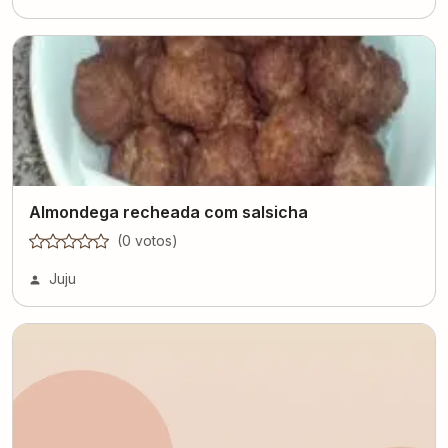
Almondega recheada com salsicha
(
0
voto
s
)
Juju