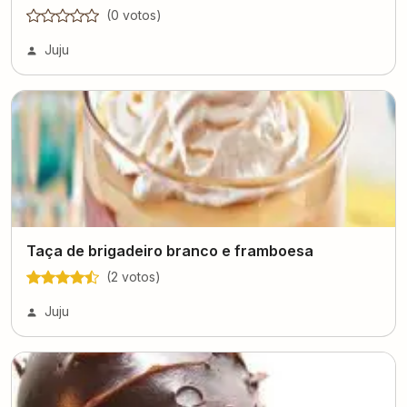
(
0
voto
s
)
Juju
Taça de brigadeiro branco e framboesa
(
2
voto
s
)
Juju