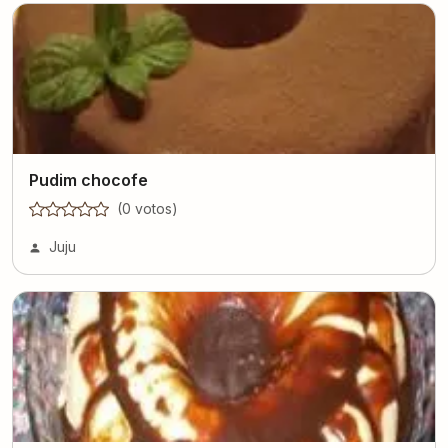
Pudim chocofe
(
0
voto
s
)
Juju