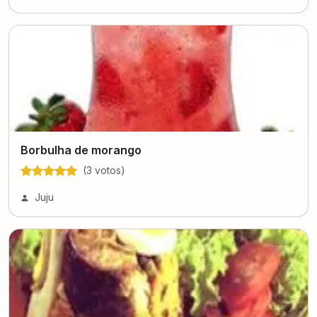
Borbulha de morango
(
3
voto
s
)
Juju