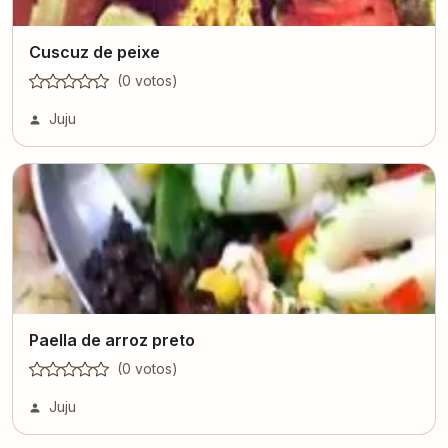
Cuscuz de peixe
(
0
voto
s
)
Juju
Paella de arroz preto
(
0
voto
s
)
Juju