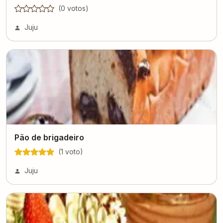
(
0
voto
s
)
Juju
Pão de brigadeiro
(
1
voto
)
Juju