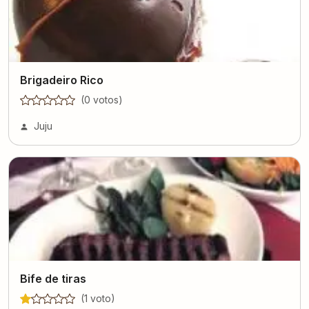
Brigadeiro Rico
(
0
voto
s
)
Juju
Bife de tiras
(
1
voto
)