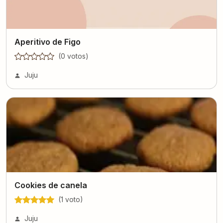
Aperitivo de Figo
(
0
voto
s
)
Juju
Cookies de canela
(
1
voto
)
Juju