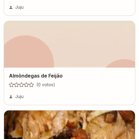
Juju
Almôndegas de Feijão
(
0
voto
s
)
Juju