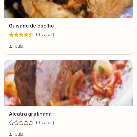
Guisado de coelho
(
6
voto
s
)
Juju
Alcatra gratinada
(
0
voto
s
)
Juju