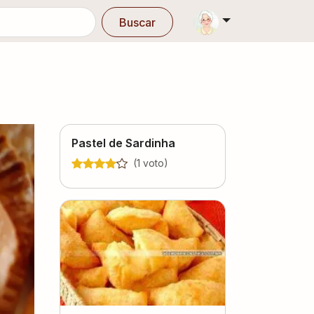
Buscar
Pastel de Sardinha
(
1
voto
)
ext