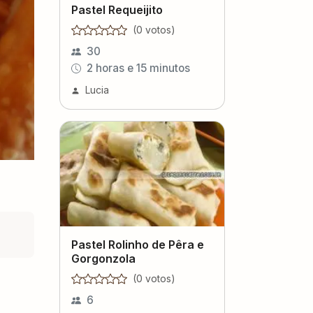
Pastel Requeijito
(
0
voto
s
)
30
2 horas e 15 minutos
Lucia
Pastel Rolinho de Pêra e
Gorgonzola
(
0
voto
s
)
6