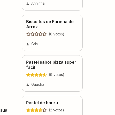
Anninha
Biscoitos de Farinha de
Arroz
(
0
voto
s
)
Cris
Pastel sabor pizza super
fácil
(
9
voto
s
)
Gaúcha
Pastel de bauru
 sua
(
2
voto
s
)