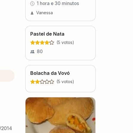
1 hora e 30 minutos
Vanessa
Pastel de Nata
(
5
voto
s
)
80
Bolacha da Vovó
(
5
voto
s
)
/2014