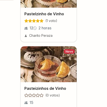
Pastelzinho de Vinho
(
1
voto
)
12
2 horas
Charito Peraza
Novo
Pasteizinhos de Vinho
(
0
voto
s
)
15