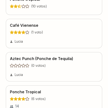
(
10
voto
s
)
Café Vienense
(
1
voto
)
Lucia
Aztec Punch (Ponche de Tequila)
(
0
voto
s
)
Lucia
Ponche Tropical
(
6
voto
s
)
14