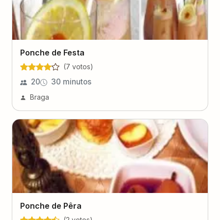
Ponche de Festa
(
7
voto
s
)
20
30 minutos
Braga
Ponche de Pêra
(
2
voto
s
)