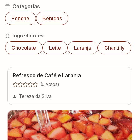
Categorias
Ponche
Bebidas
Ingredientes
Chocolate
Leite
Laranja
Chantilly
Refresco de Café e Laranja
(
0
voto
s
)
Tereza da Silva