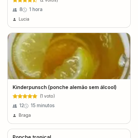
8
1 hora
Lucia
Kinderpunsch (ponche alemão sem álcool)
(
1
voto
)
12
15 minutos
Braga
Ponche tropical