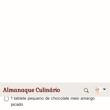
Enviado por
Laine
Rendimento
Tempo Total
4 porções
10 minutos
Publicado
1.0 (1 voto)
25/08/2024
Ingredientes
Conversor de medidas
1 tablete pequeno de chocolate meio amargo
picado