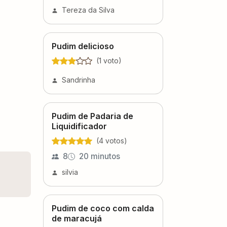
Tereza da Silva
Pudim delicioso
(
1
voto
)
Sandrinha
Pudim de Padaria de
Liquidificador
(
4
voto
s
)
8
20 minutos
silvia
Pudim de coco com calda
de maracujá