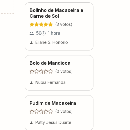
Bolinho de Macaxeira e
Carne de Sol
(
3
voto
s
)
50
1 hora
Eliane S. Honorio
Bolo de Mandioca
(
0
voto
s
)
Nubia Fernanda
Pudim de Macaxeira
(
0
voto
s
)
Patty Jesus Duarte