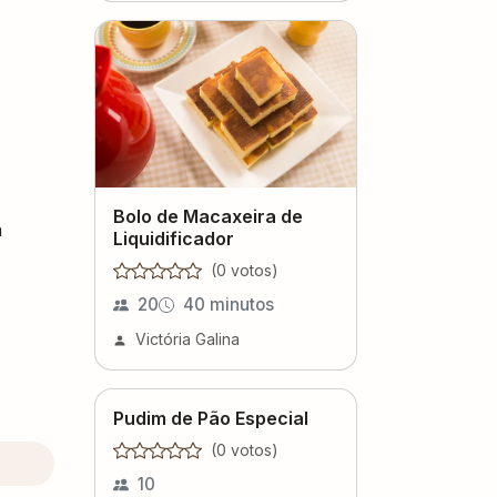
Bolo de Macaxeira de
a
Liquidificador
(
0
voto
s
)
20
40 minutos
Victória Galina
Pudim de Pão Especial
(
0
voto
s
)
10