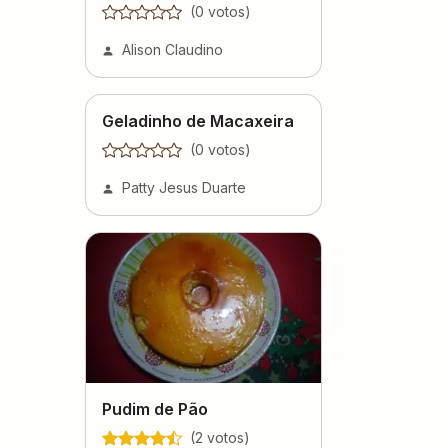
(
0
voto
s
)
Alison Claudino
Geladinho de Macaxeira
(
0
voto
s
)
Patty Jesus Duarte
Pudim de Pão
(
2
voto
s
)