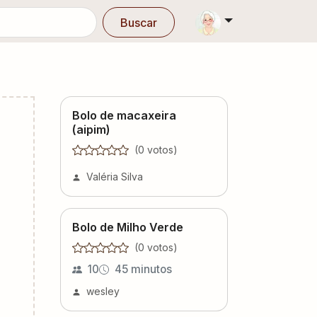
Buscar
Bolo de macaxeira
(aipim)
(
0
voto
s
)
Valéria Silva
Bolo de Milho Verde
(
0
voto
s
)
10
45 minutos
wesley