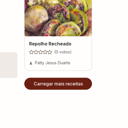
Repolho Recheado
(
0
voto
s
)
Patty Jesus Duarte
Carregar mais receitas