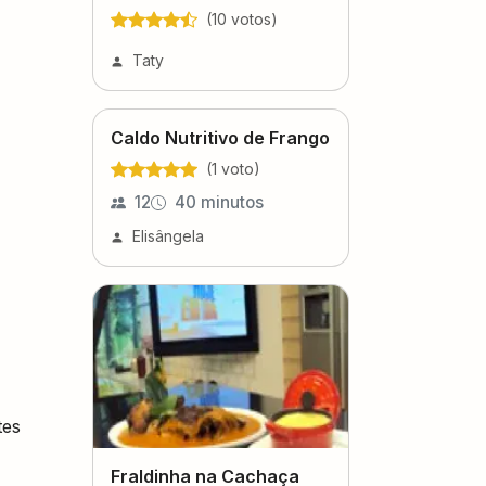
(
10
voto
s
)
Taty
Caldo Nutritivo de Frango
(
1
voto
)
12
40 minutos
Elisângela
tes
Fraldinha na Cachaça