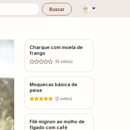
Buscar
Charque com moela de
frango
(
0
voto
s
)
Moquecas básica de
peixe
(
2
voto
s
)
Filé mignon ao molho de
fígado com café