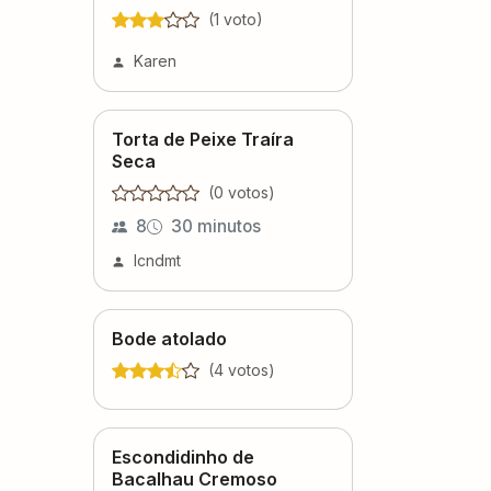
(
1
voto
)
Karen
Torta de Peixe Traíra
Seca
(
0
voto
s
)
8
30 minutos
lcndmt
Bode atolado
(
4
voto
s
)
Escondidinho de
Bacalhau Cremoso