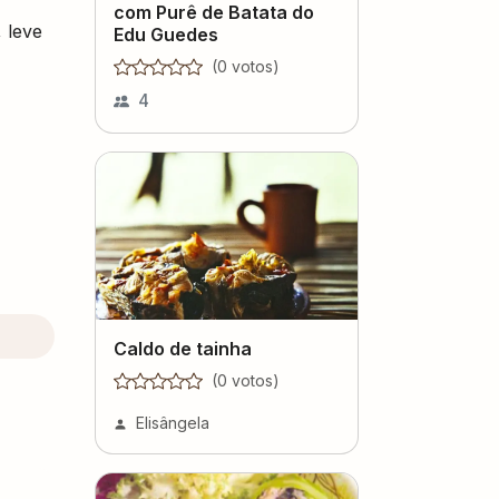
com Purê de Batata do
 leve
Edu Guedes
(
0
voto
s
)
4
Caldo de tainha
(
0
voto
s
)
Elisângela