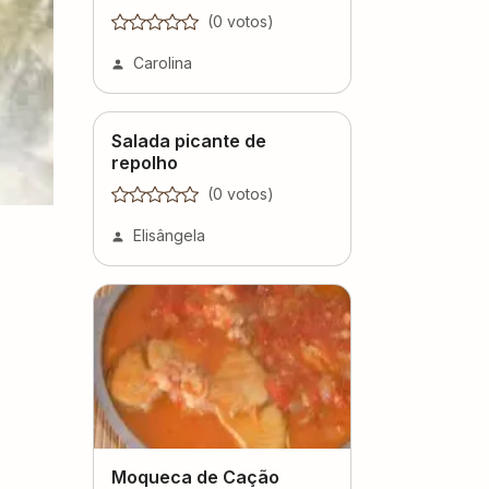
(
0
voto
s
)
Carolina
Salada picante de
repolho
(
0
voto
s
)
Elisângela
Moqueca de Cação