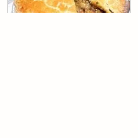
Torta de Camarão com Requeijão
(
8
voto
s
)
Sergio Coelho
Macarrão com Camarão
(
6
voto
s
)