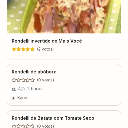
Rondelli invertido do Mais Você
(
2
voto
s
)
Rondelli de abóbora
(
0
voto
s
)
4
2 horas
Karen
Rondelli de Batata com Tomate Seco
(
0
voto
s
)