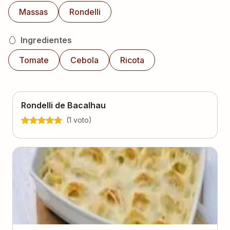
Massas
Rondelli
Ingredientes
Tomate
Cebola
Ricota
Rondelli de Bacalhau
(
1
voto
)