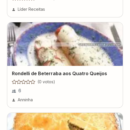
Líder Receitas
Rondelli de Beterraba aos Quatro Queijos
(
0
voto
s
)
6
Anninha