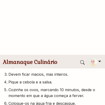
2 ovos cozidos fatiados
12 azeitonas pretas
Modo de Preparo
Limpe e cozinhe o feijão (não é necessário deixar
de molho) em bastanteágua, num caldeirão.
Demora cerca de 1 hora e meia, mas o uso da
panela de pressão é arriscado, pois pode deixar o
feijão muito mole.
Devem ficar macios, mas inteiros.
Pique a cebola e a salsa.
Cozinhe os ovos, marcando 10 minutos, desde o
momento em que a água começa a ferver.
Coloque-os na água fria e descasque.