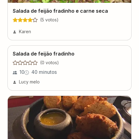
Salada de feijão fradinho e carne seca
(
5
voto
s
)
Karen
Salada de feijão fradinho
(
0
voto
s
)
10
40 minutos
Lucy melo