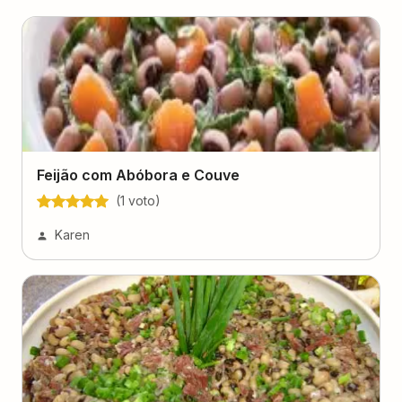
Feijão com Abóbora e Couve
(
1
voto
)
Karen