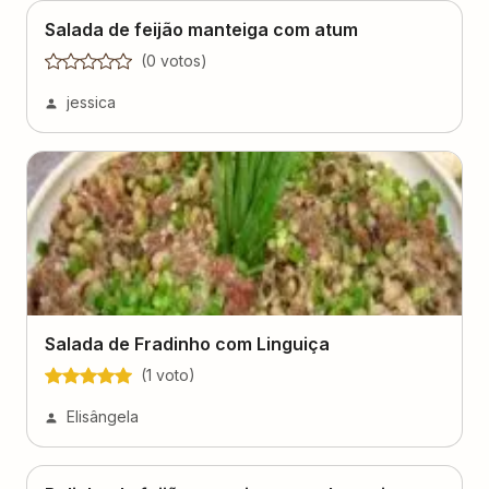
Salada de feijão manteiga com atum
(
0
voto
s
)
jessica
Salada de Fradinho com Linguiça
(
1
voto
)
Elisângela