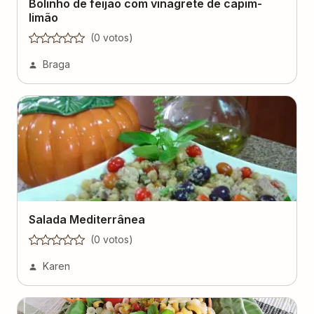
Bolinho de feijão com vinagrete de capim-
limão
(
0
voto
s
)
Braga
Salada Mediterrânea
(
0
voto
s
)
Karen