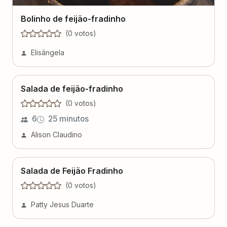
Bolinho de feijão-fradinho
(
0
voto
s
)
Elisângela
Salada de feijão-fradinho
(
0
voto
s
)
6
25 minutos
Alison Claudino
Salada de Feijão Fradinho
(
0
voto
s
)
Patty Jesus Duarte