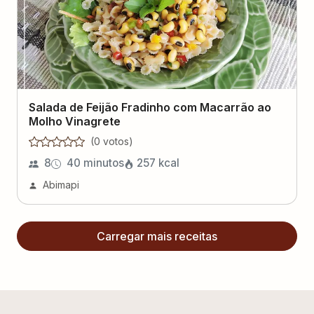
Salada de Feijão Fradinho com Macarrão ao
Molho Vinagrete
(
0
voto
s
)
8
40 minutos
257
kcal
Abimapi
Carregar mais receitas