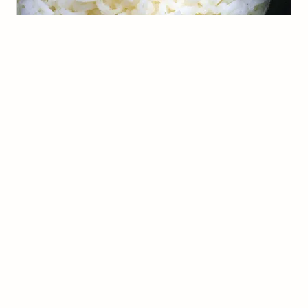
Arroz Brasileiro
(
0
voto
s
)
3
10 minutos
tina
Lula Recheada
(
0
voto
s
)
5
Kamila