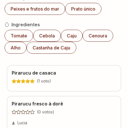
Peixes e frutos do mar
Prato único
Ingredientes
Tomate
Cebola
Caju
Cenoura
Alho
Castanha de Caju
Pirarucu de casaca
(
1
voto
)
Pirarucu fresco à dorê
(
0
voto
s
)
Lucia