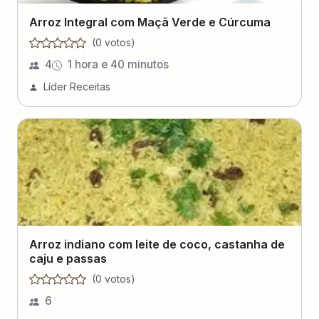
Arroz Integral com Maçã Verde e Cúrcuma
(
0
voto
s
)
4
1 hora e 40 minutos
Líder Receitas
Arroz indiano com leite de coco, castanha de
caju e passas
(
0
voto
s
)
6