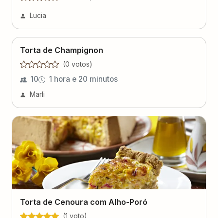
Lucia
Torta de Champignon
(
0
voto
s
)
10
1 hora e 20 minutos
Marli
Torta de Cenoura com Alho-Poró
(
1
voto
)