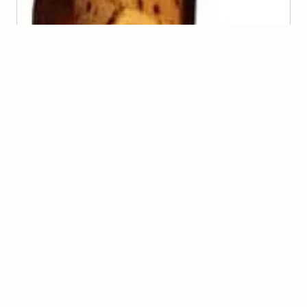
Panetone Diet e Light
(
1
voto
)
2
Tereza da Silva
Champignons au roquefort
(
0
voto
s
)