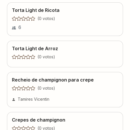
Torta Light de Ricota
(
0
voto
s
)
6
Torta Light de Arroz
(
0
voto
s
)
Recheio de champignon para crepe
(
0
voto
s
)
Tamires Vicentin
Crepes de champignon
(
0
voto
s
)