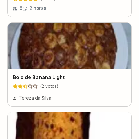
8
2 horas
Bolo de Banana Light
(
2
voto
s
)
Tereza da Silva