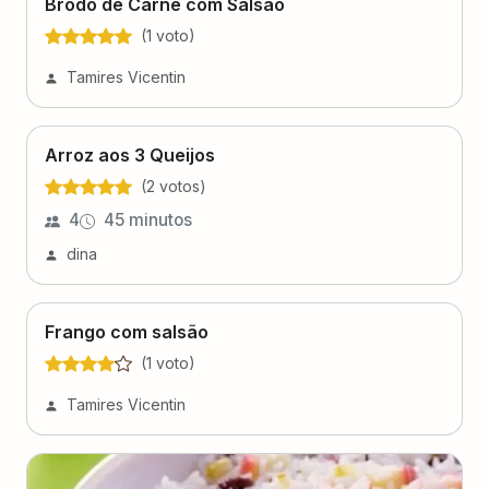
Brodo de Carne com Salsão
(
1
voto
)
Tamires Vicentin
Arroz aos 3 Queijos
(
2
voto
s
)
4
45 minutos
dina
Frango com salsão
(
1
voto
)
Tamires Vicentin