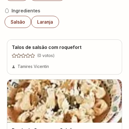
Ingredientes
Salsão
Laranja
Talos de salsão com roquefort
(
0
voto
s
)
Tamires Vicentin