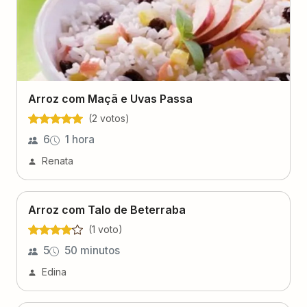
Arroz com Maçã e Uvas Passa
(
2
voto
s
)
6
1 hora
Renata
Arroz com Talo de Beterraba
(
1
voto
)
5
50 minutos
Edina