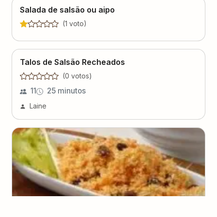
Salada de salsão ou aipo
(
1
voto
)
Talos de Salsão Recheados
(
0
voto
s
)
11
25 minutos
Laine
Salada de Cenoura e Uva-Passa