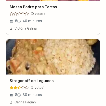
Massa Podre para Tortas
(
0
voto
s
)
8
40 minutos
Victória Galina
Strogonoff de Legumes
(
2
voto
s
)
8
30 minutos
Carina Fagiani