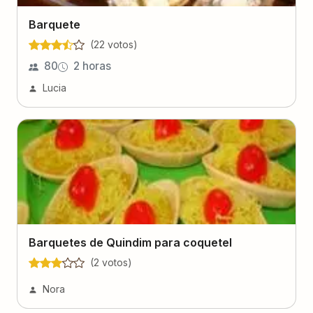
Barquete
(
22
voto
s
)
80
2 horas
Lucia
Barquetes de Quindim para coquetel
(
2
voto
s
)
Nora