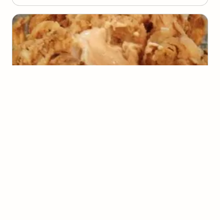
Molho para Cebola Estrela
(
0
voto
s
)
1
5 minutos
Renata