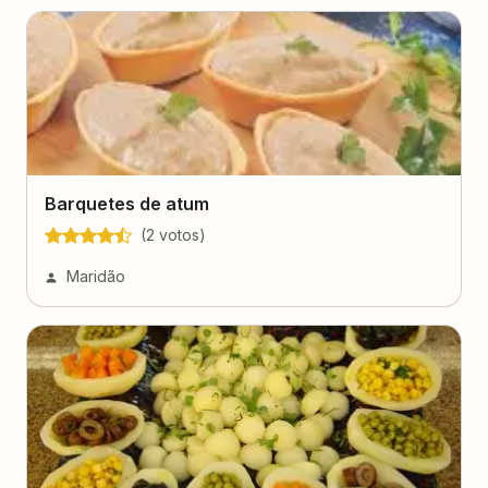
Barquetes de atum
(
2
voto
s
)
Maridão