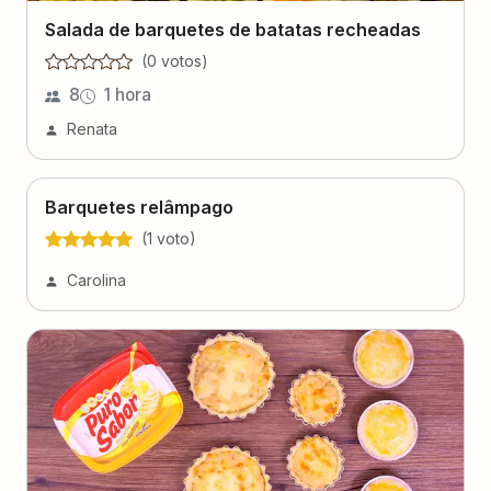
Salada de barquetes de batatas recheadas
(
0
voto
s
)
8
1 hora
Renata
Barquetes relâmpago
(
1
voto
)
Carolina