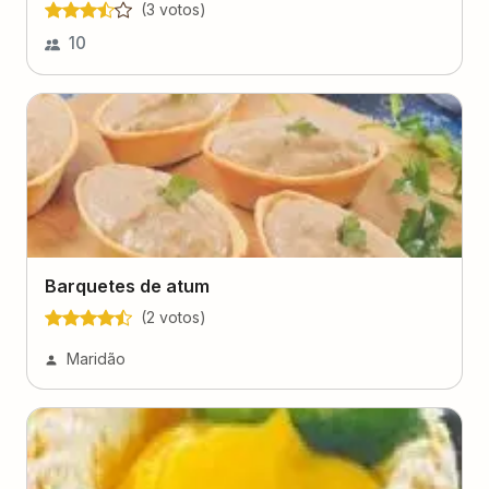
(
3
voto
s
)
10
Barquetes de atum
(
2
voto
s
)
Maridão