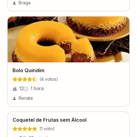
Braga
Bolo Quindim
(
4
voto
s
)
12
1 hora
Renata
Coquetel de Frutas sem Álcool
(
1
voto
)