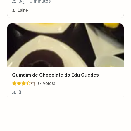
3
10 minutos
Laine
Quindim de Chocolate do Edu Guedes
(
7
voto
s
)
8