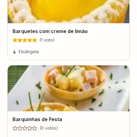
Barquetes com creme de limão
(
1
voto
)
Elisângela
Barquinhas de Festa
(
0
voto
s
)