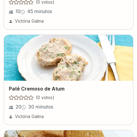
(
0
voto
s
)
10
45 minutos
Victória Galina
Patê Cremoso de Atum
(
0
voto
s
)
20
30 minutos
Victória Galina