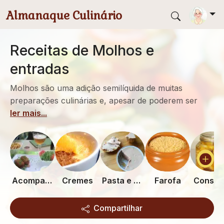
Pular para conteúdo principal
Almanaque Culinário
Receitas de Molhos e
entradas
Molhos são uma adição semilíquida de muitas
preparações culinárias e, apesar de poderem ser
ler mais...
Acompanhamentos
Cremes
Pasta e Patê
Farofa
Conser
Compartilhar