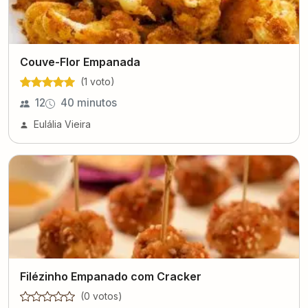
Couve-Flor Empanada
(
1
voto
)
12
40 minutos
Eulália Vieira
Filézinho Empanado com Cracker
(
0
voto
s
)