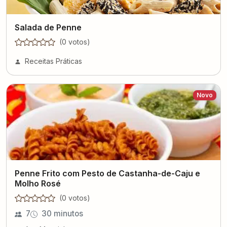
Salada de Penne
(
0
voto
s
)
Receitas Práticas
Novo
Penne Frito com Pesto de Castanha-de-Caju e
Molho Rosé
(
0
voto
s
)
7
30 minutos