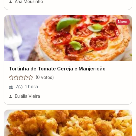
Ana Mousinho
Novo
Tortinha de Tomate Cereja e Manjericão
(
0
voto
s
)
7
1 hora
Eulália Vieira