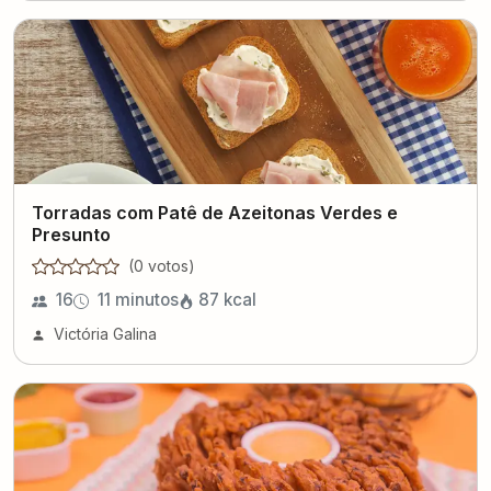
Torradas com Patê de Azeitonas Verdes e
Presunto
(
0
voto
s
)
16
11 minutos
87
kcal
Victória Galina