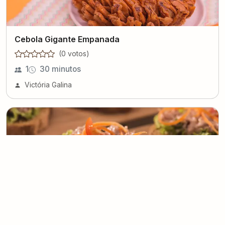
Cebola Gigante Empanada
(
0
voto
s
)
1
30 minutos
Victória Galina
Pasta de Atum
(
0
voto
s
)