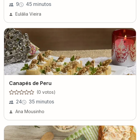
9
45 minutos
Eulália Vieira
Canapés de Peru
(
0
voto
s
)
24
35 minutos
Ana Mousinho