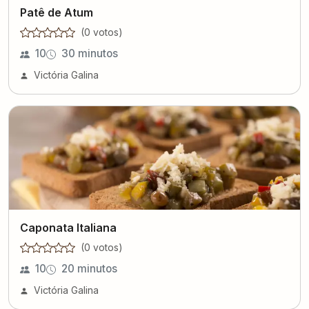
Patê de Atum
(
0
voto
s
)
10
30 minutos
Victória Galina
Caponata Italiana
(
0
voto
s
)
10
20 minutos
Victória Galina