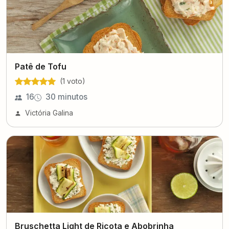
Patê de Tofu
(
1
voto
)
16
30 minutos
Victória Galina
Bruschetta Light de Ricota e Abobrinha