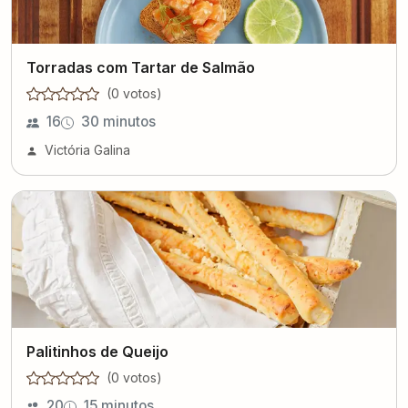
Torradas com Tartar de Salmão
(
0
voto
s
)
16
30 minutos
Victória Galina
Palitinhos de Queijo
(
0
voto
s
)
20
15 minutos