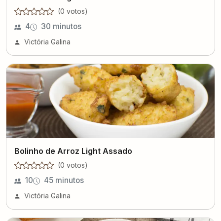
(
0
voto
s
)
4
30 minutos
Victória Galina
Bolinho de Arroz Light Assado
(
0
voto
s
)
10
45 minutos
Victória Galina