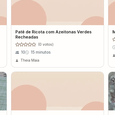
Patê de Ricota com Azeitonas Verdes
M
Recheadas
(
0
voto
s
)
10
15 minutos
Theia Maia