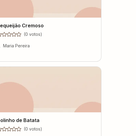
equeijão Cremoso
(
0
voto
s
)
Maria Pereira
olinho de Batata
(
0
voto
s
)