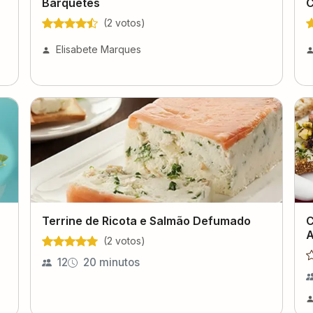
Barquetes
C
(
2
voto
s
)
Elisabete Marques
Terrine de Ricota e Salmão Defumado
C
A
(
2
voto
s
)
12
20 minutos