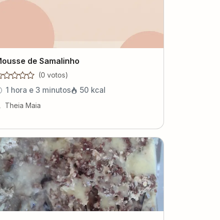
ousse de Samalinho
(
0
voto
s
)
1 hora e 3 minutos
50
kcal
Theia Maia