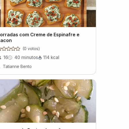
orradas com Creme de Espinafre e
acon
(
0
voto
s
)
16
40 minutos
114
kcal
Tatianne Bento