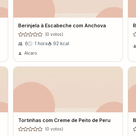
Berinjela à Escabeche com Anchova
R
(
0
voto
s
)
6
1 hora
92
kcal
Alcaro
Tortinhas com Creme de Peito de Peru
B
(
0
voto
s
)