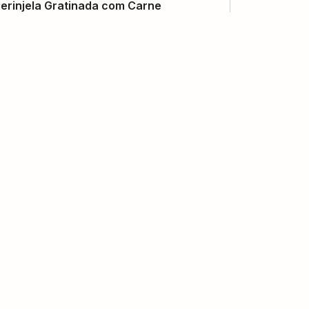
erinjela Gratinada com Carne
Moussaka)
(
2
voto
s
)
4
1 hora e 30 minutos
Angela Alves
olho Béchamel de Abobrinha
(
0
voto
s
)