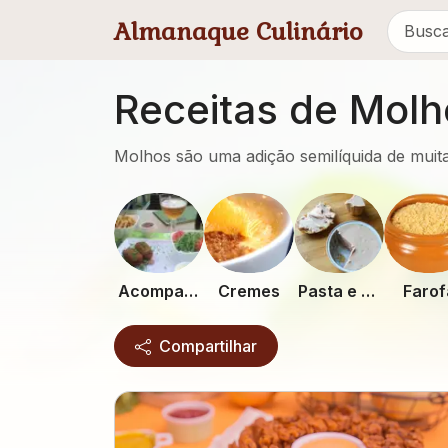
Pular para conteúdo principal
Almanaque Culinário
Receitas de Molh
Molhos são uma adição semilíquida de muit
Acompanhamentos
Cremes
Pasta e Patê
Farof
Compartilhar