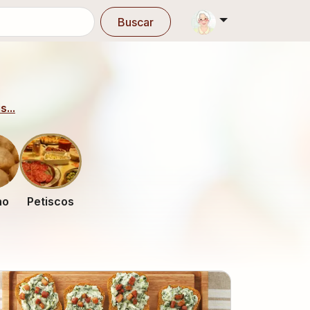
Buscar
s...
ho
Petiscos