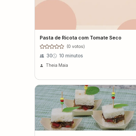
Pasta de Ricota com Tomate Seco
(
0
voto
s
)
30
10 minutos
Theia Maia