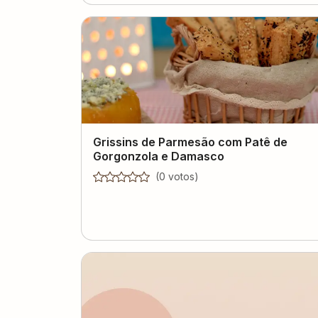
Grissins de Parmesão com Patê de
Gorgonzola e Damasco
(
0
voto
s
)