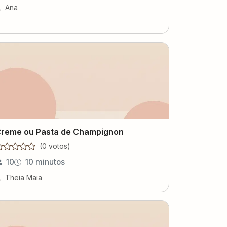
Ana
reme ou Pasta de Champignon
(
0
voto
s
)
10
10 minutos
Theia Maia