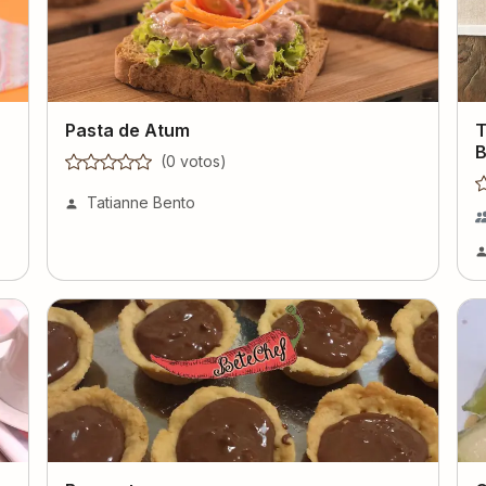
Pasta de Atum
T
B
(
0
voto
s
)
Tatianne Bento