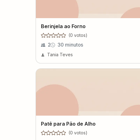
Berinjela ao Forno
(
0
voto
s
)
2
30 minutos
Tania Teves
Patê para Pão de Alho
(
0
voto
s
)