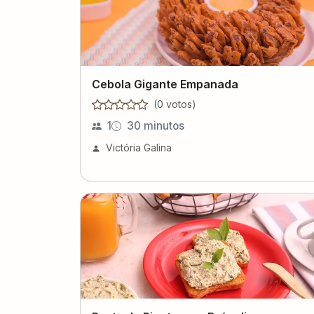
Cebola Gigante Empanada
(
0
voto
s
)
1
30 minutos
Victória Galina