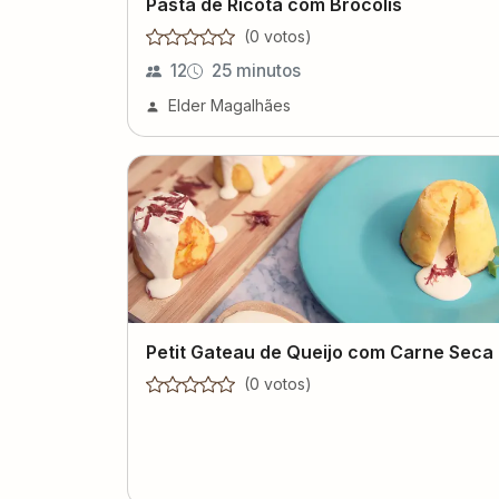
Pasta de Ricota com Brócolis
(
0
voto
s
)
12
25 minutos
Elder Magalhães
Petit Gateau de Queijo com Carne Seca
(
0
voto
s
)