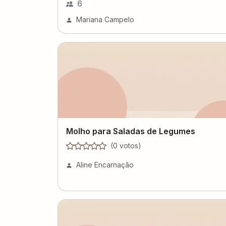
6
Mariana Campelo
Molho para Saladas de Legumes
(
0
voto
s
)
Aline Encarnação