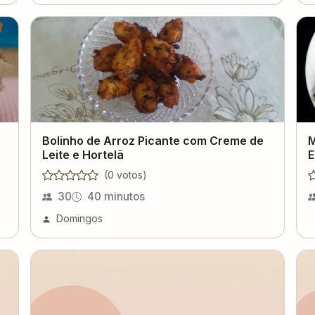
Bolinho de Arroz Picante com Creme de
M
Leite e Hortelã
E
(
0
voto
s
)
30
40 minutos
Domingos