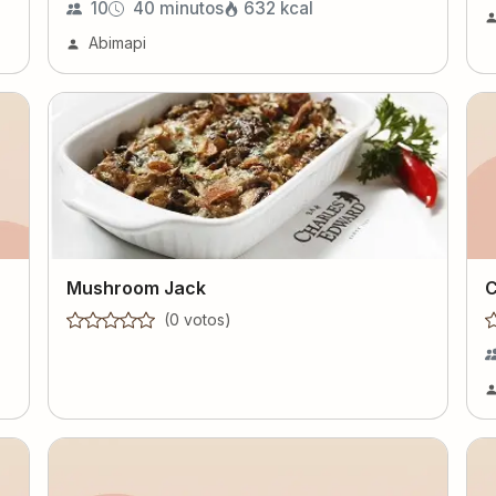
10
40 minutos
632
kcal
Abimapi
Mushroom Jack
C
(
0
voto
s
)