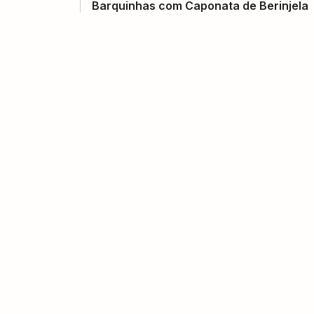
Barquinhas com Caponata de Berinjela
(
0
voto
s
)
40
1 hora e 30 minutos
156
kcal
Abimapi
Croquetes de Espinafre com Queijo
(
2
voto
s
)
6
25 minutos