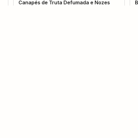
Canapés de Truta Defumada e Nozes
B
Carameladas
(
(
0
voto
s
)
30
50 minutos
179
kcal
Abimapi
Charlote de Carne
M
(
0
voto
s
)
8
1 hora
Renata