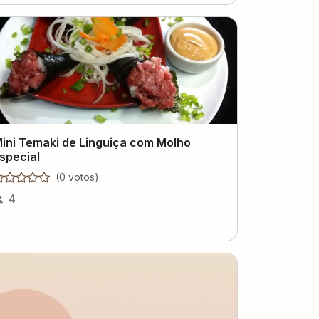
ini Temaki de Linguiça com Molho
special
(
0
voto
s
)
4