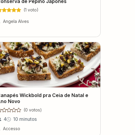
onserva de Pepino Japonês
(
1
voto
)
Angela Alves
anapés Wickbold pra Ceia de Natal e
no Novo
(
0
voto
s
)
4
10 minutos
Accesso