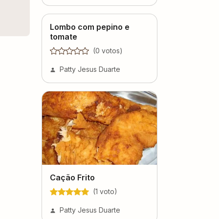
Lombo com pepino e
tomate
(
0
voto
s
)
Patty Jesus Duarte
Cação Frito
(
1
voto
)
Patty Jesus Duarte