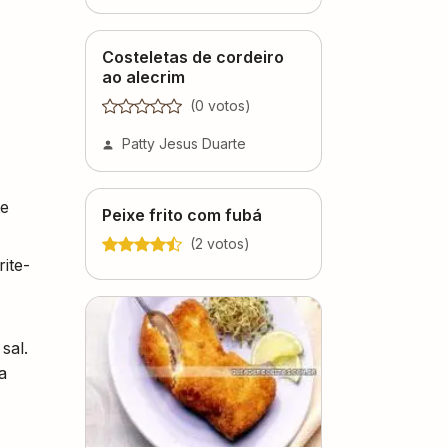
Costeletas de cordeiro
ao alecrim
(
0
voto
s
)
Patty Jesus Duarte
te
Peixe frito com fubá
(
2
voto
s
)
ite-
sal.
a