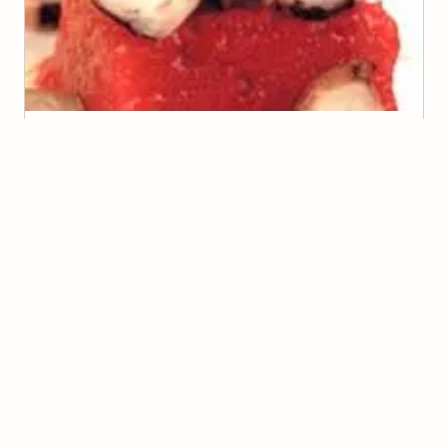
Salada com polvo e gelatina de framboesa
(
0
voto
s
)
Lucia
Polvo Ensopado
(
0
voto
s
)
Kamila
Brócolis empanados com nozes e louro
(
0
voto
s
)