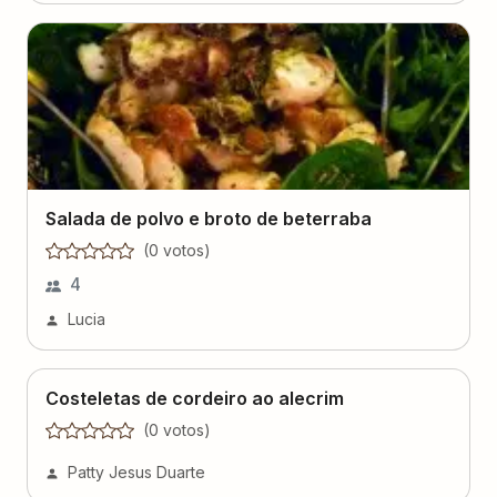
Salada de polvo e broto de beterraba
(
0
voto
s
)
4
Lucia
Costeletas de cordeiro ao alecrim
(
0
voto
s
)
Patty Jesus Duarte