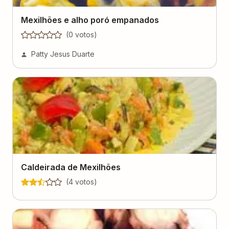
Mexilhões e alho poró empanados
(
0
voto
s
)
Patty Jesus Duarte
Caldeirada de Mexilhões
(
4
voto
s
)