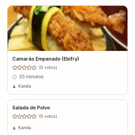
Camarão Empanado (Ebifry)
(
0
voto
s
)
20 minutos
Kamila
Salada de Polvo
(
0
voto
s
)
Kamila