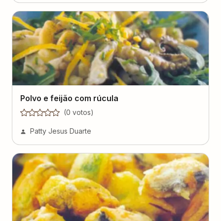
Polvo e feijão com rúcula
(
0
voto
s
)
Patty Jesus Duarte