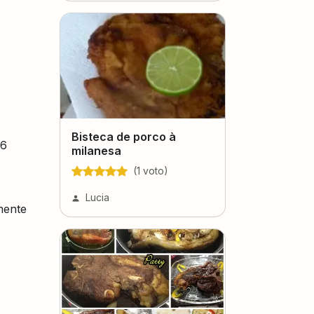
Bisteca de porco à
 6
milanesa
(
1
voto
)
Lucia
mente