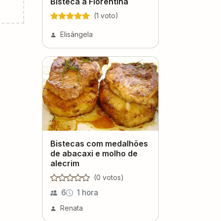
Bisteca à Fiorentina
(
1
voto
)
Elisângela
Bistecas com medalhões
de abacaxi e molho de
alecrim
(
0
voto
s
)
6
1 hora
Renata