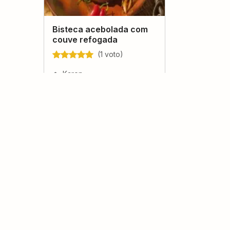
Bisteca acebolada com
couve refogada
(
1
voto
)
Karen
Bisteca ao molho de
mostarda
(
0
voto
s
)
Kamila