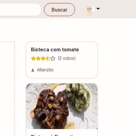
Buscar
Bisteca com tomate
(
2
voto
s
)
Allanzito