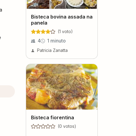
a
Bisteca bovina assada na
panela
(
1
voto
)
e
4
1 minuto
Patricia Zanatta
Bisteca fiorentina
(
0
voto
s
)