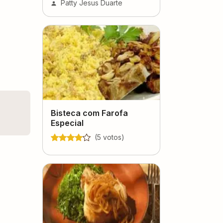
Patty Jesus Duarte
Bisteca com Farofa
Especial
(
5
voto
s
)