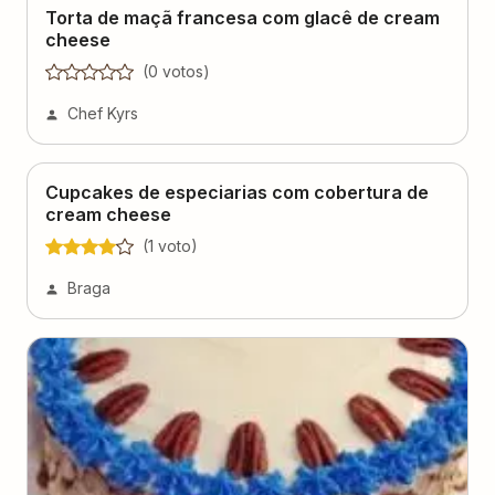
Torta de maçã francesa com glacê de cream
cheese
(
0
voto
s
)
Chef Kyrs
Cupcakes de especiarias com cobertura de
cream cheese
(
1
voto
)
Braga