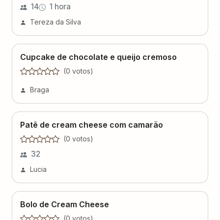
14
1 hora
Tereza da Silva
Cupcake de chocolate e queijo cremoso
(
0
voto
s
)
Braga
Patê de cream cheese com camarão
(
0
voto
s
)
32
Lucia
Bolo de Cream Cheese
(
0
voto
s
)