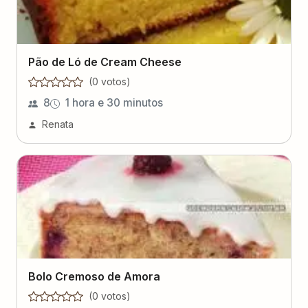
Pão de Ló de Cream Cheese
(
0
voto
s
)
8
1 hora e 30 minutos
Renata
Bolo Cremoso de Amora
(
0
voto
s
)