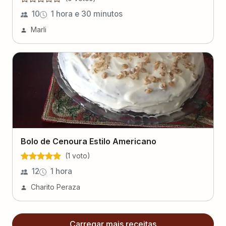
10
1 hora e 30 minutos
Marli
Bolo de Cenoura Estilo Americano
(
1
voto
)
12
1 hora
Charito Peraza
Carregar mais receitas