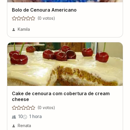
Bolo de Cenoura Americano
(
0
voto
s
)
Kamila
Cake de cenoura com cobertura de cream
cheese
(
0
voto
s
)
10
1 hora
Renata