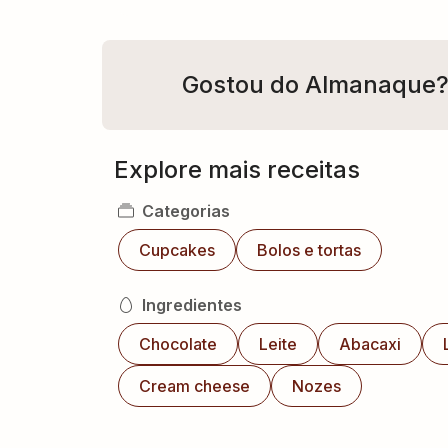
Gostou do Almanaque
Explore mais receitas
Categorias
Cupcakes
Bolos e tortas
Ingredientes
Chocolate
Leite
Abacaxi
Cream cheese
Nozes