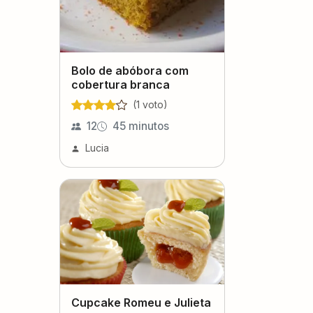
Bolo de abóbora com
cobertura branca
(
1
voto
)
12
45 minutos
Lucia
Cupcake Romeu e Julieta