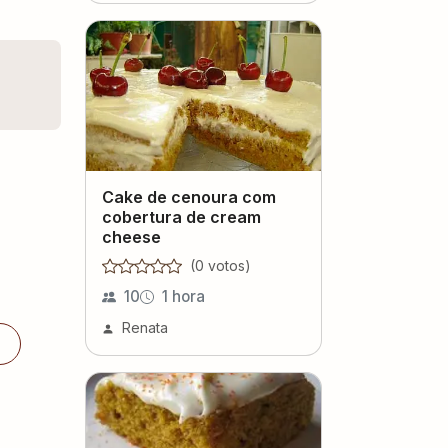
Cake de cenoura com
cobertura de cream
cheese
(
0
voto
s
)
10
1 hora
Renata