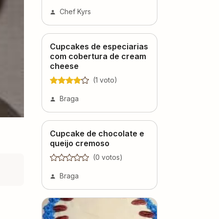
Chef Kyrs
Cupcakes de especiarias
com cobertura de cream
cheese
(
1
voto
)
Braga
Cupcake de chocolate e
queijo cremoso
(
0
voto
s
)
Braga