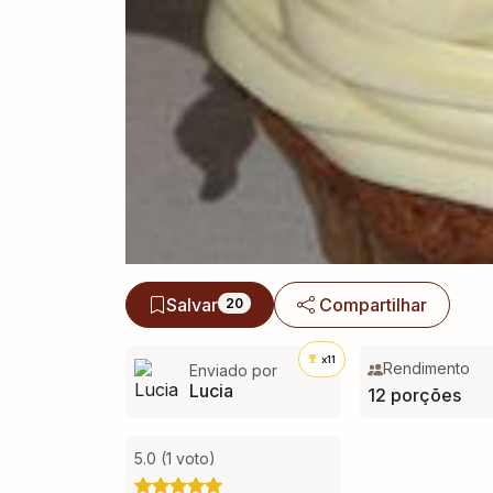
Salvar
Compartilhar
20
x11
Rendimento
Enviado por
Lucia
12 porções
5.0 (1 voto)