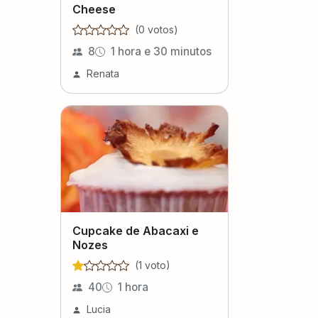
Cheese
(
0
voto
s
)
8
1 hora e 30 minutos
Renata
Cupcake de Abacaxi e
Nozes
(
1
voto
)
40
1 hora
Lucia