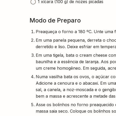
1 xícara (100 g) de nozes picadas
Modo de Preparo
Preaqueça o forno a 180 ºC. Unte uma f
Em uma panela pequena, derreta o choco
derretido e liso. Deixe esfriar em temper
Em uma tigela, bata o cream cheese com
baunilha e a essência de laranja. Aos po
um creme homogêneo. Em seguida, acres
Numa vasilha bata os ovos, o açúcar co
Adicione a cenoura e o abacaxi. Em uma t
sal, a canela, a noz-moscada e o gengib
bem a massa e acrescente a metade das
Asse os bolinhos no forno preaquecido 
massa saia seco. Coloque os bolinhos s