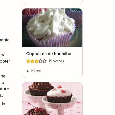
mente
Cupcakes de baunilha
chá
 obter
(
5
voto
s
)
Karen
lha.
, o
sture
s.
 da