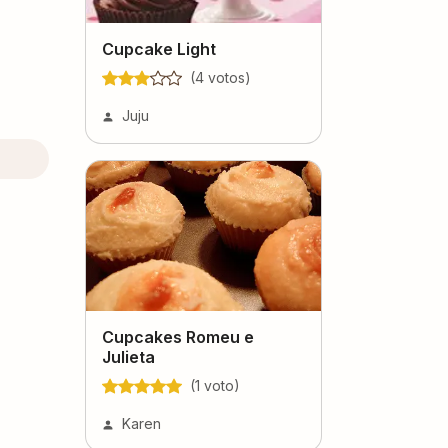
Cupcake Light
(
4
voto
s
)
Juju
Cupcakes Romeu e
Julieta
(
1
voto
)
Karen