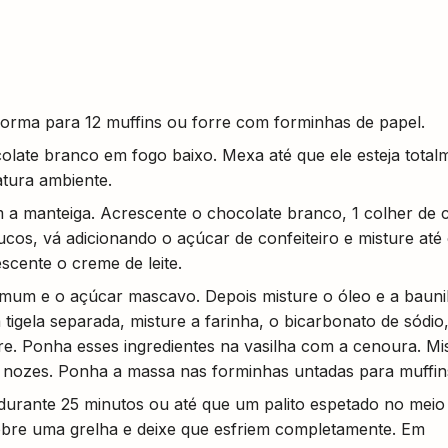
orma para 12 muffins ou forre com forminhas de papel.
late branco em fogo baixo. Mexa até que ele esteja total
atura ambiente.
 a manteiga. Acrescente o chocolate branco, 1 colher de 
ucos, vá adicionando o açúcar de confeiteiro e misture até
cente o creme de leite.
mum e o açúcar mascavo. Depois misture o óleo e a bauni
igela separada, misture a farinha, o bicarbonato de sódio
re. Ponha esses ingredientes na vasilha com a cenoura. Mi
 nozes. Ponha a massa nas forminhas untadas para muffin
durante 25 minutos ou até que um palito espetado no meio
obre uma grelha e deixe que esfriem completamente. Em