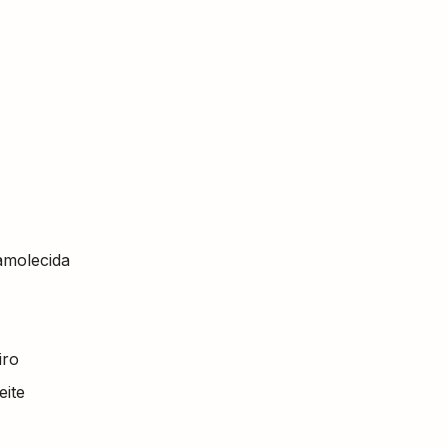
 amolecida
iro
eite